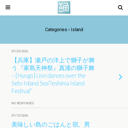
Categories ›
Island
07/23/2026
【兵庫】瀬戸の洋上で獅子が舞
う『家島天神祭』真浦の獅子舞
– [Hyogo] Lion dances over the
Seto Inland Sea”Ieshima Island
Festival”
NO RESPONSES
07/13/2026
美味しい島のごはんと宿。男