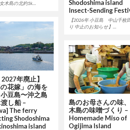
Shodoshima island
、女木島の北約1k…
Insect-Sending Festi
【2026年 小豆島 中山千枚
り 中止のお知らせ】…
 2027年廃止】
戸の花嫁」の海を
。小豆島〜沖之島
島のお母さんの味
渡し船 –
木島の味噌づくり –
a] The ferry
Homemade Miso of
cting Shodoshima
Ogijima Island
inoshima island