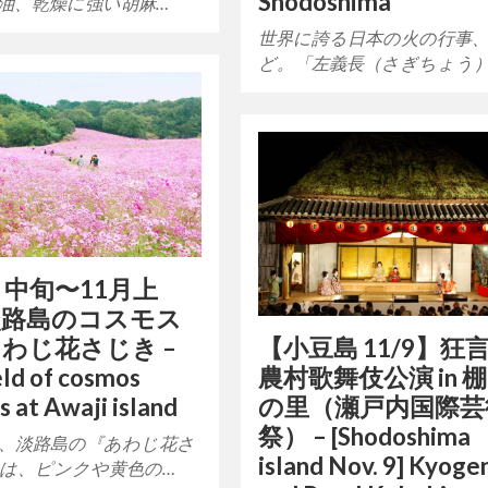
Shodoshima
油、乾燥に強い胡麻…
世界に誇る日本の火の行事
ど。「左義長（さぎちょう）
月中旬〜11月上
淡路島のコスモス
わじ花さじき –
【小豆島 11/9】狂
eld of cosmos
農村歌舞伎公演 in 
s at Awaji island
の里（瀬戸内国際芸
祭） – [Shodoshima
、淡路島の『あわじ花さ
island Nov. 9] Kyoge
は、ピンクや黄色の…