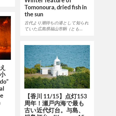
Winter feature of
Tomonoura, dried fish in
the sun
古代より潮待ちの港として知られ
ていた広島県福山市鞆（とも…
迎え
小
do”
al
he
【香川 11/15】点灯153
a
周年！瀬戸内海で最も
古い近代灯台。与島、