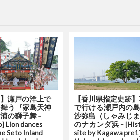
庫】瀬戸の洋上で
【香川県指定史跡】
が舞う『家島天神
で行ける瀬戸内の
浦の獅子舞 –
沙弥島（しゃみじ
] Lion dances
のナカンダ浜 – [Hist
he Seto Inland
site by Kagawa pref.