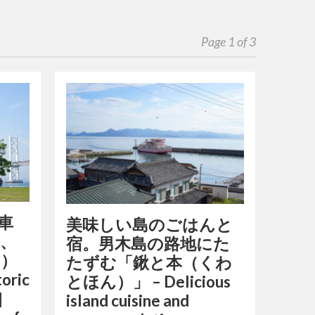
Page 1 of 3
車
美味しい島のごはんと
島、
宿。男木島の路地にた
ま）
たずむ「鍬と本（くわ
oric
とほん）」 – Delicious
]
island cuisine and