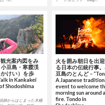
の観光案内図をみ
火を囲み朝日を出
ら小豆島・寒霞渓
る日本の伝統行事。
んかけい）を歩
豆島のとんど – “Ton
k in Kankakei
A Japanese tradition
of Shodoshima
event to welcome t
morning sun around 
fire. Tondo in
浜師からはじまった木桶