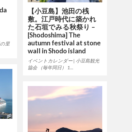
ada
【小豆島】池田の桟
敷。江戸時代に築かれ
た石垣でみる秋祭り –
[Shodoshima] The
autumn festival at stone
田の里
wall in Shodo island
イベントカレンダー | 小豆島観光
協会 （毎年同日） 1…