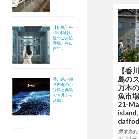
【広島】平
和の軸線に
建つごみ処
理場。谷口
吉生...
【香川 
島のス
香川県が瀬
戸内海の小
万本
豆島と粟島
魚市場 –
で４月から
活動...
21-Mar
island
daffod
男木島灯
2月21日(