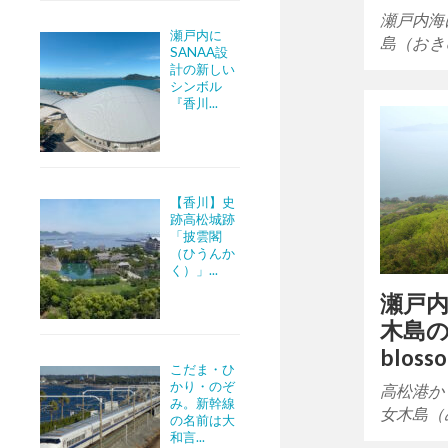
瀬戸内海
瀬戸内に
島（おき
SANAA設
計の新しい
シンボル
『香川...
【香川】史
跡高松城跡
「披雲閣
（ひうんか
く）」...
瀬戸
木島の桜
blosso
こだま・ひ
かり・のぞ
高松港か
み。新幹線
女木島（
の名前は大
和言...