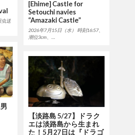
[Ehime] Castle for
val
Setouchi navies
“Amazaki Castle”
田虫送
2026年7月15日（水） 時刻16:57、
潮位3cm、…
、男
【淡路島 5/27】ドラク
エは淡路島から生まれ
た！5月27日は『ドラゴ