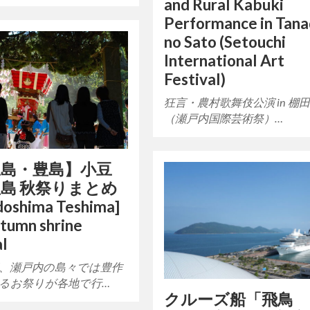
and Rural Kabuki
Performance in Tan
no Sato (Setouchi
International Art
Festival)
狂言・農村歌舞伎公演 in 棚
（瀬戸内国際芸術祭）…
豆島・豊島】小豆
島 秋祭りまとめ
doshima Teshima]
tumn shrine
al
、瀬戸内の島々では豊作
るお祭りが各地で行…
クルーズ船「飛鳥