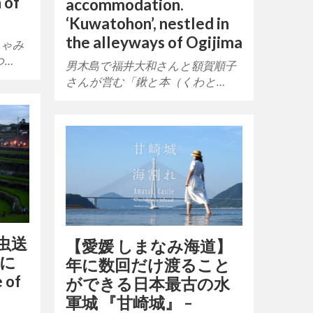
 of
accommodation.
‘Kuwatohon’, nestled in
the alleyways of Ogijima
しゃみ
つ…
男木島で福井大和さんと額賀順子
さんが営む「鍬と本（くわと…
】虫送
【愛媛 しまなみ海道】
島に
年に数回だけ渡ること
 of
ができる日本最古の水
軍城 『甘崎城』 –