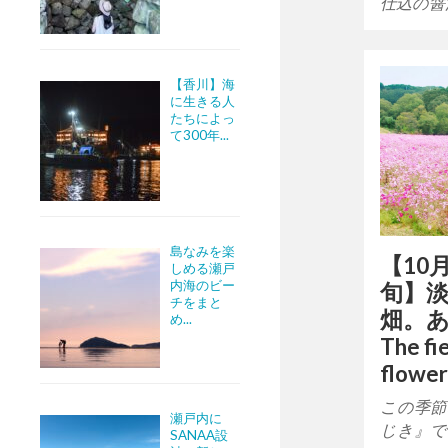
仕込の醤
【香川】海
に生きる人
たちによっ
て300年...
島なみを楽
【10
しめる瀬戸
内海のビー
旬】
チをまと
畑。あ
め...
The fi
flower
この季節
瀬戸内に
じき』で
SANAA設