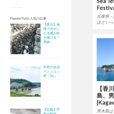
Sea”Ie
Festiv
兵庫県・
Popular Posts 人気の記事
ほどいっ
【香川】地
球で冷やし
た冷風が吹
き抜ける！
高鉢...
牛窓の水没
ペンション
村 – Su...
【香
島、男
[Kagaw
【広島】平
男木島は
和の軸線。