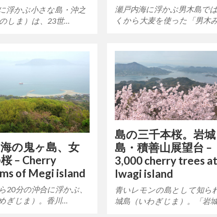
瀬戸内海に浮かぶ男木島で
に浮かぶ小さな島・沖之
くから大麦を使った「男木
のしま）は、23世…
島の三千本桜。岩城
内海の鬼ヶ島、女
島・積善山展望台 –
 – Cherry
3,000 cherry trees a
ms of Megi island
Iwagi island
ら20分の沖合に浮かぶ、
青いレモンの島として知ら
めぎじま）。香川…
城島（いわぎじま）。「岩城