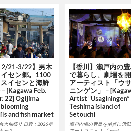
【香川】瀬戸内の豊
2/21-3/22】男木
で暮らし、劇場を
イセン郷。1100
アーティスト「ウ
のスイセンと海鮮
ニンゲン」 – [Kagaw
 [Kagawa Feb.
Artist “Usaginingen”
. 22] Ogijima
Teshima island of
, blooming
Setouchi
ils and fish market
瀬戸内海の豊島を拠点に活
台水仙祭り 日程：2026年
アートユニット「usagi…
土)〜3…