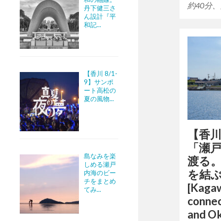
約40分
丹下健三さ
ん設計『平
和記...
【香川 8/1-
9】サンポ
ート高松の
夏の風物...
【香川
「瀬
島なみを楽
渡る
しめる瀬戸
を結ぶ
内海のビー
チをまとめ
[Kagaw
てみ...
conne
and Ok