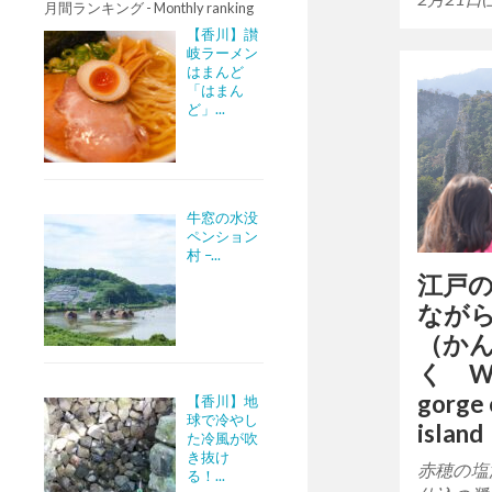
月間ランキング - Monthly ranking
【香川】讃
岐ラーメン
はまんど
「はまん
ど」...
牛窓の水没
ペンション
村 –...
江戸
なが
（か
く Wal
gorge 
【香川】地
球で冷やし
island
た冷風が吹
き抜け
赤穂の塩
る！...