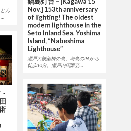
鍋島灯台 – [Kagawa 15
Nov.] 153th anniversary
、とん
of lighting! The oldest
…
modern lighthouse in the
Seto Inland Sea. Yoshima
Island, “Nabeshima
Lighthouse”
瀬戸大橋架橋の島、与島のPAから
徒歩10分。瀬戸内国際芸…
言・
棚田
術
n