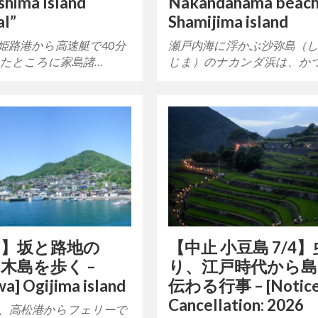
shima Island
Nakandahama beach
al”
Shamijima island
姫路港から高速艇で40分
瀬戸内海に浮かぶ沙弥島（
たところに家島諸…
じま）のナカンダ浜は、か
川】坂と路地の
【中止 小豆島 7/4
木島を歩く –
り、江戸時代から
a] Ogijima island
伝わる行事 – [Notice
Cancellation: 2026
、高松港からフェリーで