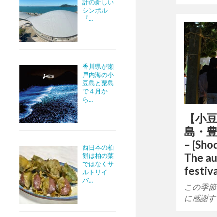
計の新しい
シンボル
『...
香川県が瀬
戸内海の小
豆島と粟島
で４月か
ら...
【小
島・豊
– [Sho
西日本の柏
The au
餅は柏の葉
ではなくサ
festiv
ルトリイ
バ...
この季節
に感謝す