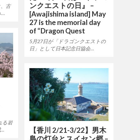
ンクエストの日』 –
は、古
[Awajishima island] May
み…
27 is the memorial day
of “Dragon Quest
5月27日が「ドラゴンクエストの
日」として日本記念日協会…
t
れる岩
【香川 2/21-3/22】男木
…
島の灯台とスイセン郷 –