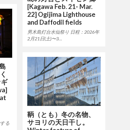
[Kagawa Feb. 21- Mar.
22] Ogijima Lighthouse
and Daffodil fields
男木島灯台水仙祭り 日程：2026年
2月21日(土)〜3…
島
開く
サギ
a]
 at
鞆（とも）冬の名物、
サヨリの天日干し。
動する