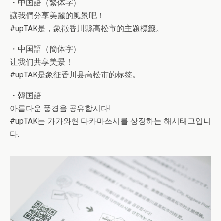
・中国語（繁体字）
讓我們分享美麗的風景吧！
#upTAK是，象徵香川縣高松市的主題標籤。
・中国語（簡体字）
让我们共享美景！
#upTAK是象征香川县高松市的标签。
・韓国語
아름다운 풍경을 공유합시다!
#upTAK는 가가와현 다카마쓰시를 상징하는 해시태그입니
다.