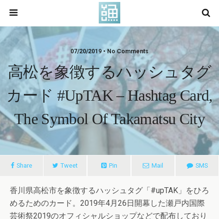
07/20/2019 • No Comments
高松を象徴するハッシュタグ
カード #upTAK – Hashtag Card,
The Symbol Of Takamatsu City
Share
Tweet
Pin
Mail
SMS
香川県高松市を象徴するハッシュタグ「#upTAK」をひろ
めるためのカード。2019年4月26日開幕した瀬戸内国際
芸術祭2019のオフィシャルショップなどで配布しており