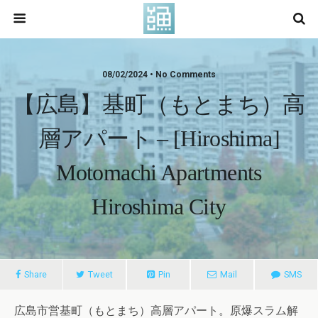
08/02/2024 • No Comments
【広島】基町（もとまち）高
層アパート – [Hiroshima]
Motomachi Apartments
Hiroshima City
Share
Tweet
Pin
Mail
SMS
広島市営基町（もとまち）高層アパート。原爆スラム解