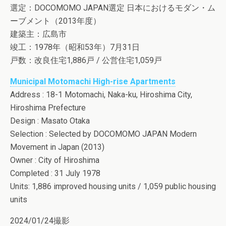
選定：DOCOMOMO JAPAN選定 日本におけるモダン・ム
ーブメント（2013年度）
建築主：広島市
竣工：1978年（昭和53年）7月31日
戸数：改良住宅1,886戸 / 公営住宅1,059戸
Municipal Motomachi High-rise Apartments
Address : 18-1 Motomachi, Naka-ku, Hiroshima City,
Hiroshima Prefecture
Design : Masato Otaka
Selection : Selected by DOCOMOMO JAPAN Modern
Movement in Japan (2013)
Owner : City of Hiroshima
Completed : 31 July 1978
Units: 1,886 improved housing units / 1,059 public housing
units
2024/01/24撮影