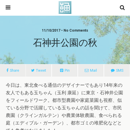
11/10/2017 • No Comments
石神井公園の秋
Share
Tweet
Pin
Mail
SMS
今日は、東北食べる通信のデザイナーでもあり14年来の
友人でもある玉ちゃん（玉利 康延）に東京・石神井公園
をフィールドワーク。都市型農園や家庭菜園も視察、似
ている分野で活躍している玉ちゃんの話を聞けて、市民
農園（クラインガルテン）や農業体験農園、食べられる
庭（エディブル・ガーデン）、都市ゴミの堆肥化などと