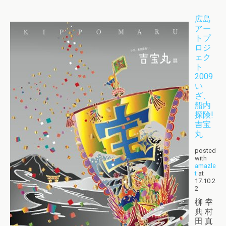
広島
アー
トプ
ロジ
ェク
ト
2009
い
ざ、
船内
探険!
吉宝
丸
posted
with
amazle
t
at
17.10.2
2
柳 幸
典 村
田 真