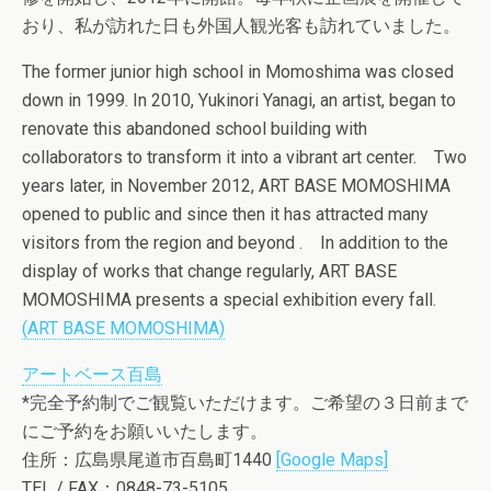
おり、私が訪れた日も外国人観光客も訪れていました。
The former junior high school in Momoshima was closed
down in 1999. In 2010, Yukinori Yanagi, an artist, began to
renovate this abandoned school building with
collaborators to transform it into a vibrant art center. Two
years later, in November 2012, ART BASE MOMOSHIMA
opened to public and since then it has attracted many
visitors from the region and beyond . In addition to the
display of works that change regularly, ART BASE
MOMOSHIMA presents a special exhibition every fall.
(ART BASE MOMOSHIMA)
アートベース百島
*完全予約制でご観覧いただけます。ご希望の３日前まで
にご予約をお願いいたします。
住所：広島県尾道市百島町1440
[Google Maps]
TEL / FAX：0848-73-5105