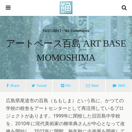
10/21/2017 • No Comments
アートベース百島 ART BASE
MOMOSHIMA
Share
Tweet
Pin
Mail
SMS
広島県尾道市の百島（ももしま）という島に、かつての
学校の校舎をアートセンターとして再活用しているプロ
ジェクトがあります。1999年に閉校した旧百島中学校
を、2010年に現代美術家の柳幸典さんが中心となって改
修を開始し、2012年に開館。毎年秋に企画展を開催して