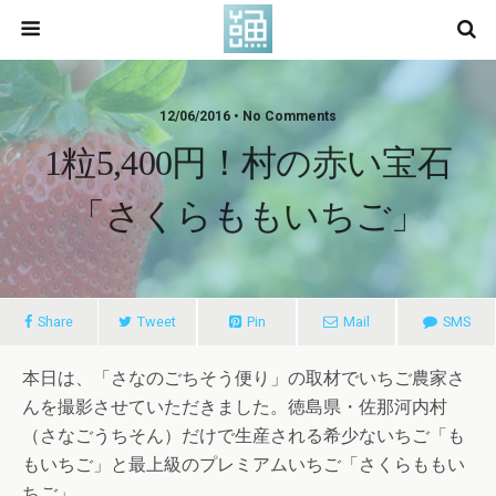
12/06/2016 • No Comments
1粒5,400円！村の赤い宝石
「さくらももいちご」
Share
Tweet
Pin
Mail
SMS
本日は、「さなのごちそう便り」の取材でいちご農家さ
んを撮影させていただきました。徳島県・佐那河内村
（さなごうちそん）だけで生産される希少ないちご「も
もいちご」と最上級のプレミアムいちご「さくらももい
ちご」。