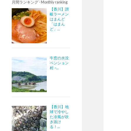
月間ランキング - Monthly ranking
【香川】讃
岐ラーメン
はまんど
「はまん
ど」...
牛窓の水没
ペンション
村 –...
【香川】地
球で冷やし
た冷風が吹
き抜け
る！...