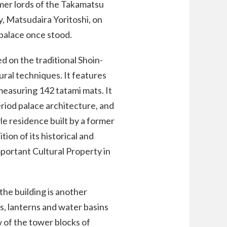
rmer lords of the Takamatsu
y, Matsudaira Yoritoshi, on
 palace once stood.
d on the traditional Shoin-
ural techniques. It features
 measuring 142 tatami mats. It
riod palace architecture, and
yle residence built by a former
ition of its historical and
mportant Cultural Property in
he building is another
es, lanterns and water basins
w of the tower blocks of