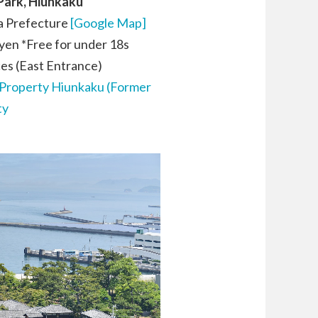
Park, Hiunkaku
a Prefecture
[Google Map]
yen *Free for under 18s
es (East Entrance)
l Property Hiunkaku (Former
ty