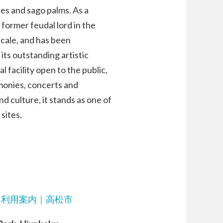
es and sago palms. As a
 former feudal lord in the
scale, and has been
its outstanding artistic
l facility open to the public,
monies, concerts and
d culture, it stands as one of
sites.
）利用案内｜高松市