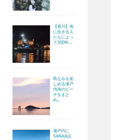
【香川】海
に生きる人
たちによっ
て300年...
島なみを楽
しめる瀬戸
内海のビー
チをまと
め...
瀬戸内に
SANAA設