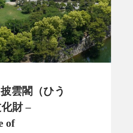
「披雲閣（ひう
化財 –
e of