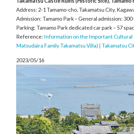
Takamatsu Castle Ruins (Historic Site), Tamamo 
Address: 2-1 Tamamo-cho, Takamatsu City, Kagaw
Admission: Tamamo Park – General admission: 300 
Parking: Tamamo Park dedicated car park – 57 spac
Reference:
Information on the Important Cultura
Matsudaira Family Takamatsu Villa) | Takamatsu Ci
2023/05/16