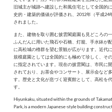
旧城主が城跡へ建設した和風住宅として全国的
史的・建築的価値が評価され、2012年（平成2
されました。
また、建物を取り囲む披雲閣庭園も見どころの
ふんだんに用いた飛石や石橋、灯籠、手水鉢が
に高松城の櫓群を望む景観が広がります。近代
規模庭園としては全国的にも極めて珍しく、そ
に指定されています。現在の披雲閣は、市民に
されており、お茶会やコンサート、展示会など
す。歴史と文化が息づく迎賓館として、高松を
す。
Hiyunkaku, situated within the grounds of Takama
Park, is a modern Japanese-style building constructe