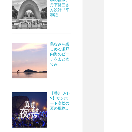
丹下健三さ
ん設計『平
和記...
島なみを楽
しめる瀬戸
内海のビー
チをまとめ
てみ...
【香川 8/1-
9】サンポ
ート高松の
夏の風物...