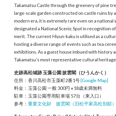
Takamatsu Castle through the greenery of pine tre
large-scale garden constructed on castle ruins by a
modern era, it is extremely rare even on a national 
designated a National Scenic Spot in recognition of 
merit. The current Hiyun-kaku is utilised as a cultura
hosting a diverse range of events such as tea cere
exhibitions. As a guest house imbued with history an
Takamatsu’s most representative cultural heritage 
史跡高松城跡 玉藻公園 披雲閣（ひうんかく）
住所：香川高松市玉藻町2番1号
[Google Map]
料金：玉藻公園 一般 300円 ※18歳未満無料
駐車：玉藻公園専用駐車場 57台（東入口）
参考：
重要文化財 披雲閣（旧松平家高松別邸