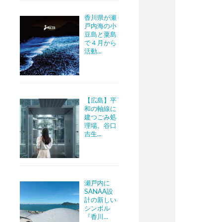
香川県が瀬
戸内海の小
豆島と粟島
で４月から
活動...
【広島】平
和の軸線に
建つごみ処
理場。谷口
吉生...
瀬戸内に
SANAA設
計の新しい
シンボル
『香川...