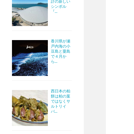
計の新しい
シンボル
『...
香川県が瀬
戸内海の小
豆島と粟島
で４月か
ら...
西日本の柏
餅は柏の葉
ではなくサ
ルトリイ
バ...