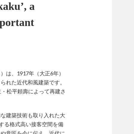
kaku’, a
portant
は、1917年（大正6年）
てられた近代和風建築です。
主・松平頼壽によって再建さ
的な建築技術も取り入れた大
とする格式高い接客空間を備
置や意匠を今に伝え、近代に