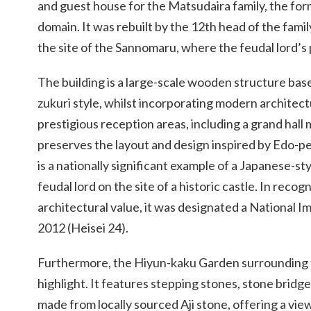
and guest house for the Matsudaira family, the fo
domain. It was rebuilt by the 12th head of the famil
the site of the Sannomaru, where the feudal lord’s
The building is a large-scale wooden structure base
zukuri style, whilst incorporating modern architect
prestigious reception areas, including a grand hall
preserves the layout and design inspired by Edo-pe
is a nationally significant example of a Japanese-st
feudal lord on the site of a historic castle. In recogn
architectural value, it was designated a National I
2012 (Heisei 24).
Furthermore, the Hiyun-kaku Garden surrounding t
highlight. It features stepping stones, stone bridg
made from locally sourced Aji stone, offering a vie