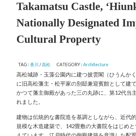
Takamatsu Castle, ‘Hiun
Nationally Designated Im
Cultural Property
TAG :
香川
/
高松
CATEGORY :
Architecture
高松城跡・玉藻公園内に建つ披雲閣（ひうんかく）
に旧高松藩主・松平家の別邸兼迎賓館として建
かつて藩主御殿があった三の丸跡に、第12代当
れました。
建物は伝統的な書院造を基調としながら、近代
規模な木造建築で、142畳敷の大書院をはじめ
えています。江戸時代の御殿建築を意識した配