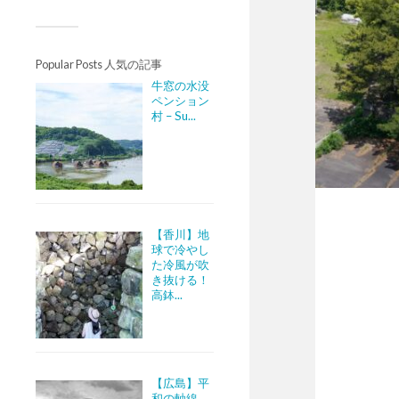
Popular Posts 人気の記事
牛窓の水没
ペンション
村 – Su...
【香川】地
球で冷やし
た冷風が吹
き抜ける！
高鉢...
【広島】平
和の軸線。