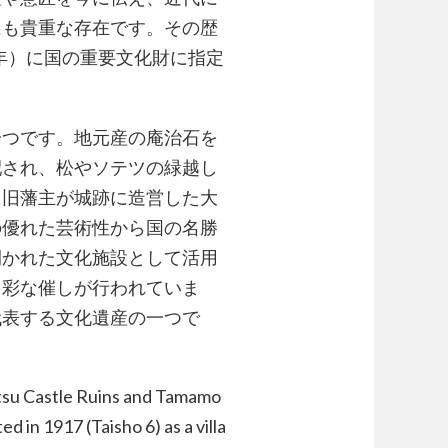
にも貴重な存在です。その歴
4年）に国の重要文化財に指定
一つです。地元産の庵治石を
配され、松やソテツの緑越し
に旧藩主が城跡に造営した大
の優れた芸術性から国の名勝
開かれた文化施設として活用
多彩な催しが行われていま
代表する文化遺産の一つで
tsu Castle Ruins and Tamamo
d in 1917 (Taisho 6) as a villa