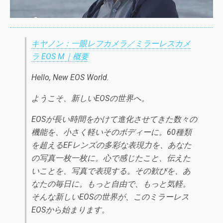
キヤノン：一眼レフカメラ／ミラーレスカメ
ラ EOS M｜概要
Hello, New EOS World.
ようこそ、新しいEOSの世界へ。
EOSが長い時間をかけて進化させてきた数々の
機能を、小さく軽いそのボディーに。60種類
を超えるEFレンズの多彩な表現力を、あなた
の写真一枚一枚に。心で感じたこと、伝えた
いことを、写真で表現する。その歓びを、あ
なたの毎日に。もっと自由で、もっと気軽。
そんな新しいEOSの世界が、このミラーレス
EOSから始まります。