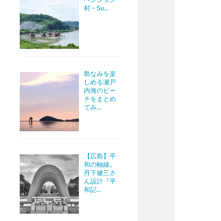
村 – Su...
島なみを楽
しめる瀬戸
内海のビー
チをまとめ
てみ...
【広島】平
和の軸線。
丹下健三さ
ん設計『平
和記...