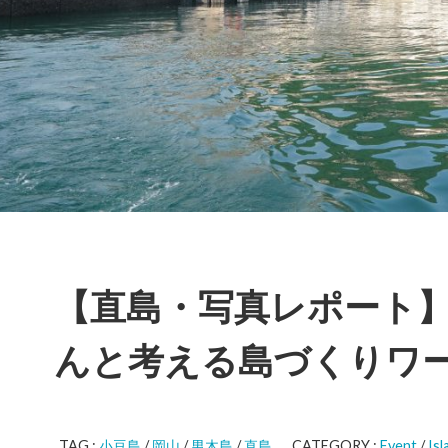
【直島・写真レポート
んと考える島づくりワ
TAG :
小豆島
/
岡山
/
男木島
/
直島
CATEGORY :
Event
/
Isl