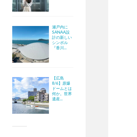
瀬戸内に
SANAA設
計の新しい
シンボル
『香川...
【広島
8/6】原爆
ドームとは
何か。世界
遺産...