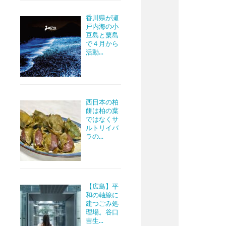
香川県が瀬
戸内海の小
豆島と粟島
で４月から
活動...
西日本の柏
餅は柏の葉
ではなくサ
ルトリイバ
ラの...
【広島】平
和の軸線に
建つごみ処
理場。谷口
吉生...