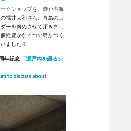
ワークショップを、瀬戸内海
島の福井大和さん、直島の山
ーダーを努めさせて頂きまし
、個性豊かな４つの島がつく
ざいました！
0周年記念
「瀬戸内を語るシ
um to discuss about