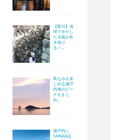
【香川】地
球で冷やし
た冷風が吹
き抜け
る！...
島なみを楽
しめる瀬戸
内海のビー
チをまと
め...
瀬戸内に
SANAA設