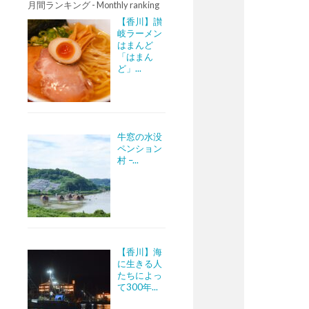
月間ランキング - Monthly ranking
【香川】讃
岐ラーメン
はまんど
「はまん
ど」...
牛窓の水没
ペンション
村 –...
【香川】海
に生きる人
たちによっ
て300年...