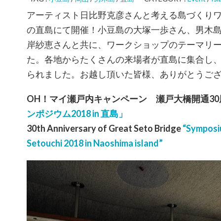
アーティスト日比野克彦さんと考える島づくり
の直島にて開催！小豆島の大塚一歩さん、男木
岸紗恵さんと共に、ワークショップのテーマリ
た。各地からたくさんの来場者が直島に集合し
られました。お越し頂いた皆様、ありがとうご
OH！マイ瀬戸内キャンペーン 瀬戸大橋開通3
ンポジウム2018 in 直島」
30th Anniversary of Great Seto Bridge
“Symposi
Setouchi 2018 in Naoshima island”