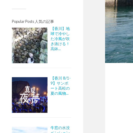
Popular Posts 人気の記事
【香川】地
球で冷やし
た冷風が吹
き抜ける！
高鉢...
【香川 8/1-
9】サンポ
ート高松の
夏の風物...
牛窓の水没
ペンション