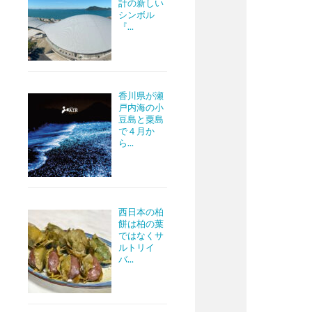
計の新しい
シンボル
『...
香川県が瀬
戸内海の小
豆島と粟島
で４月か
ら...
西日本の柏
餅は柏の葉
ではなくサ
ルトリイ
バ...