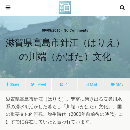
09/08/2016 • No Comments
滋賀県高島市針江（はりえ）
の川端（かばた）文化
Share
Tweet
Pin
Mail
SMS
滋賀県高島市針江（はりえ）。豊富に沸き出る安曇川水
系の湧水を活かした暮らし「川端（かばた）文化」。国
の重要文化的景観。弥生時代（2000年前前後の時代）に
はすでに存在していたと言われています。