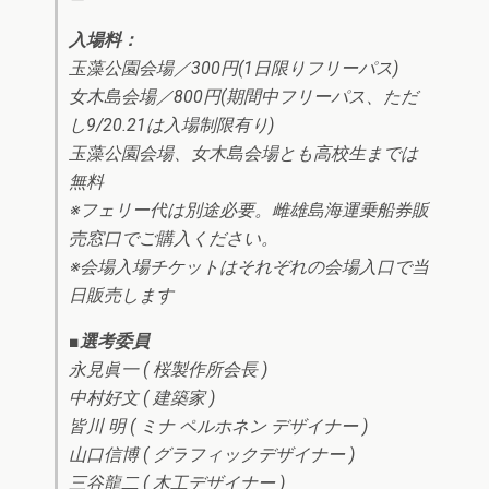
入場料：
玉藻公園会場／300円(1日限りフリーパス)
女木島会場／800円(期間中フリーパス、ただ
し9/20.21は入場制限有り)
玉藻公園会場、女木島会場とも高校生までは
無料
※フェリー代は別途必要。雌雄島海運乗船券販
売窓口でご購入ください。
※会場入場チケットはそれぞれの会場入口で当
日販売します
■選考委員
永見眞一 ( 桜製作所会長 )
中村好文 ( 建築家 )
皆川 明 ( ミナ ペルホネン デザイナー )
山口信博 ( グラフィックデザイナー )
三谷龍二 ( 木工デザイナー )