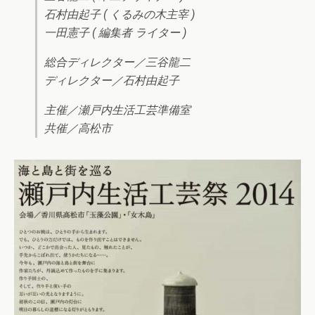
石村由起子 ( くるみの木主宰 )
一田憲子 ( 編集者 ライター )
総合ディレクター／三谷龍二
ディレクター／石村由起子
主催／瀬戸内生活工芸準備室
共催／高松市