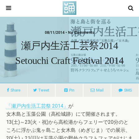
08/11/2014 • No Comments
瀬戸内生活工芸祭2014
Setouchi Craft Festival 2014
Share
Tweet
Pin
Mail
SMS
「瀬戸内生活工芸祭 2014」
が
女木島と玉藻公園（高松城跡）にて開催されます。
13(土)～23(火・祝)から高松港からフェリーで20分のと
ころに浮かぶ鬼ヶ島こと女木島（めぎじま）での展示、
20(土)・21(日)は玉藻公園の野外クラフトフェアがはじま