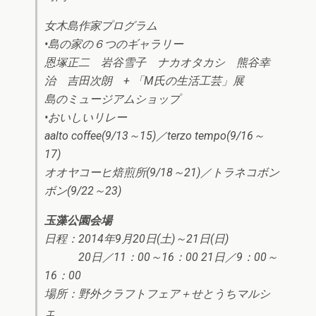
女木島作家プログラム
•島の家の６つのギャラリー
恩塚正二 岩谷雪子 ナカオタカシ 熊谷幸
治 吉田次朗 + 「M氏の生活工芸」展
島のミュージアムショップ
•おいしいリレー
aalto coffee(9/13～15)／terzo tempo(9/16～
17)
オオヤコーヒ焙煎所(9/18～21)／トラネコボン
ボン(9/22～23)
玉藻公園会場
日程：2014年9月20日(土)～21日(日)
20日／11：00～16：00 21日／9：00～
16：00
場所：野外クラフトフェア＋せとうちマルシ
ェ