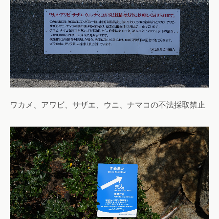
ワカメ、アワビ、サザエ、ウニ、ナマコの不法採取禁止