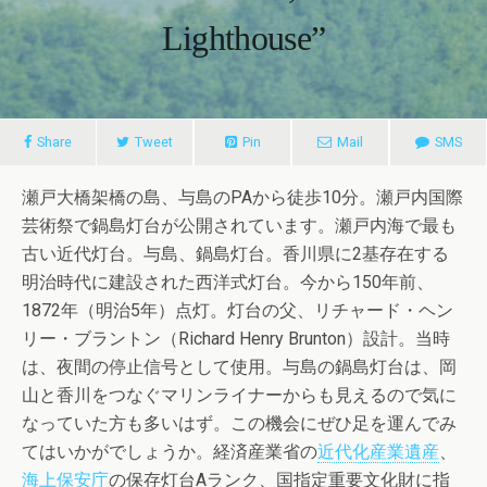
Lighthouse”
Share
Tweet
Pin
Mail
SMS
瀬戸大橋架橋の島、与島のPAから徒歩10分。瀬戸内国際
芸術祭で鍋島灯台が公開されています。瀬戸内海で最も
古い近代灯台。与島、鍋島灯台。香川県に2基存在する
明治時代に建設された西洋式灯台。今から150年前、
1872年（明治5年）点灯。灯台の父、リチャード・ヘン
リー・ブラントン（Richard Henry Brunton）設計。当時
は、夜間の停止信号として使用。与島の鍋島灯台は、岡
山と香川をつなぐマリンライナーからも見えるので気に
なっていた方も多いはず。この機会にぜひ足を運んでみ
てはいかがでしょうか。経済産業省の
近代化産業遺産
、
海上保安庁
の保存灯台Aランク、国指定重要文化財に指