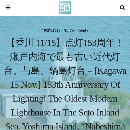
10/21/2025 • No Comments
【香川 11/15】点灯153周年！
瀬戸内海で最も古い近代灯
台。与島、鍋島灯台 – [Kagawa
15 Nov.] 153th Anniversary Of
Lighting! The Oldest Modern
Lighthouse In The Seto Inland
Sea. Yoshima Island, “Nabeshima