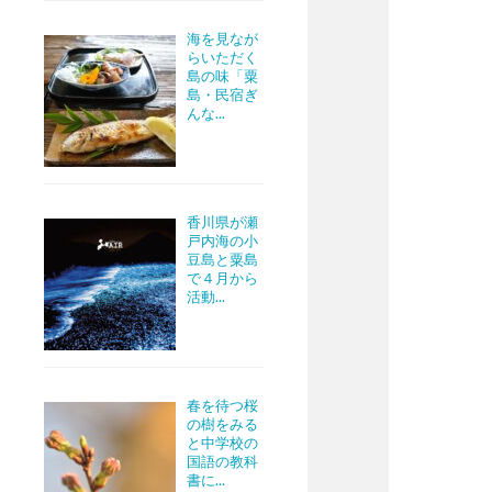
海を見なが
らいただく
島の味「粟
島・民宿ぎ
んな...
香川県が瀬
戸内海の小
豆島と粟島
で４月から
活動...
春を待つ桜
の樹をみる
と中学校の
国語の教科
書に...