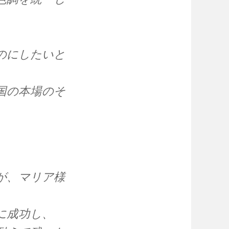
のにしたいと
国の本場のそ
。
が、マリア様
に成功し、