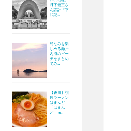
丹下健三さ
ん設計『平
和記...
島なみを楽
しめる瀬戸
内海のビー
チをまとめ
てみ...
【香川】讃
岐ラーメン
はまんど
「はまん
ど」 &...