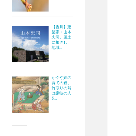
【香川】建
築家・山本
忠司。風土
に根ざし、
地域...
かぐや姫の
育ての親、
竹取りの翁
は讃岐の人
&...