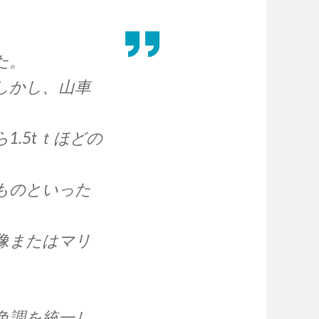
た。
しかし、山車
.5tｔほどの
ものといった
像またはマリ
色調を統一し