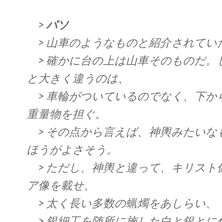
>
パソ
> 山車のようなものと紹介されてい
> 確かに台の上は山車そのものだ。
と大きく違うのは、
> 車輪がついているのでなく、下から1
重量物を担ぐ。
> その点から言えば、神輿みたいな
ほうがよさそう。
> ただし、神輿と違って、キリスト
ア像を載せ、
> 太く長い多数の蝋燭をあしらい、
> 銀細工を随所に施した白と銀とに