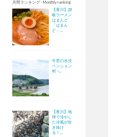
月間ランキング - Monthly ranking
【香川】讃
岐ラーメン
はまんど
「はまん
ど」...
牛窓の水没
ペンション
村 –...
【香川】地
球で冷やし
た冷風が吹
き抜け
る！...