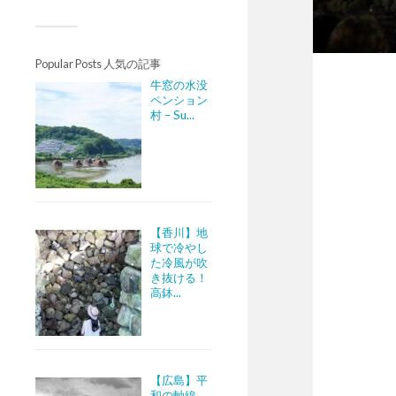
Popular Posts 人気の記事
牛窓の水没
ペンション
村 – Su...
【香川】地
球で冷やし
た冷風が吹
き抜ける！
高鉢...
【広島】平
和の軸線。