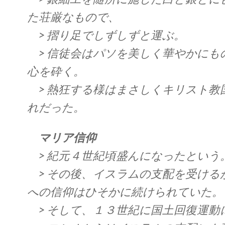
た荘厳なもので、
> 摺り足でしずしずと運ぶ。
> 信徒会はパソを美しく華やかにも
心を砕く。
> 熱狂する様はまさしくキリスト教
れだった。
マリア信仰
> 紀元４世紀頃盛んになったという
> その後、イスラムの支配を受ける
への信仰はひそかに続けられていた。
> そして、１３世紀に国土回復運動