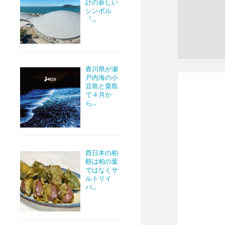
計の新しい
シンボル
『...
香川県が瀬
戸内海の小
豆島と粟島
で４月か
ら...
西日本の柏
餅は柏の葉
ではなくサ
ルトリイ
バ...