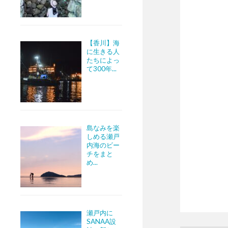
【香川】海
に生きる人
たちによっ
て300年...
島なみを楽
しめる瀬戸
内海のビー
チをまと
め...
瀬戸内に
SANAA設