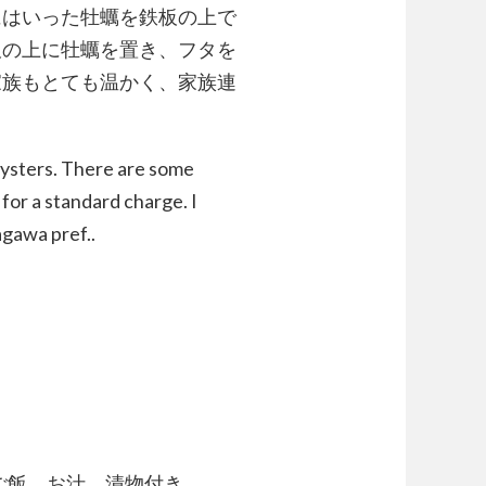
にはいった牡蠣を鉄板の上で
板の上に牡蠣を置き、フタを
家族もとても温かく、家族連
oysters. There are some
for a standard charge. I
gawa pref..
]
キご飯、お汁、漬物付き