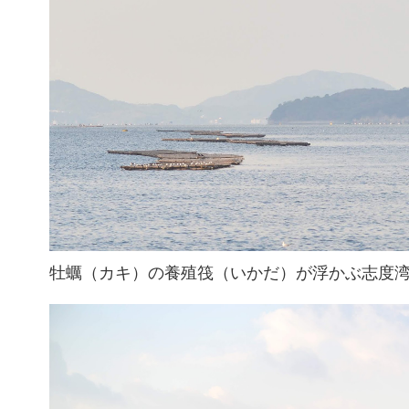
牡蠣（カキ）の養殖筏（いかだ）が浮かぶ志度