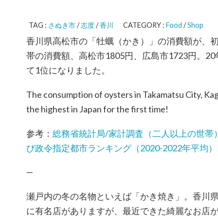
TAG :
さぬき市
/
志度
/
香川
CATEGORY :
Food
/
Shop
香川県高松市の「牡蠣（かき）」の消費額が、初め
帯の消費額、高松市1805円、広島市1723円。2
て1位になりました。
The consumption of oysters in Takamatsu City, K
the highest in Japan for the first time!
参考：
総務省統計局/家計調査（二人以上の世帯
び政令指定都市ランキング（2020-2022年平均）
—
瀬戸内の冬の名物といえば「かき焼き」。香川
に有名店がありますが、最近できた綺麗なお店