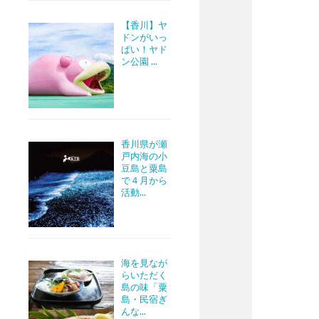
【香川】ヤ
ドンがいっ
ぱい！ヤド
ン公園 ...
香川県が瀬
戸内海の小
豆島と粟島
で４月から
活動...
海を見なが
らいただく
島の味「粟
島・民宿ぎ
んな...