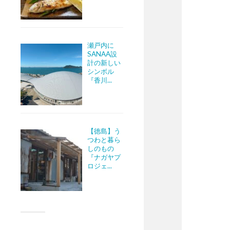
瀬戸内に
SANAA設
計の新しい
シンボル
『香川...
【徳島】う
つわと暮ら
しのもの
『ナガヤプ
ロジェ...