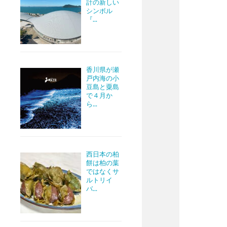
計の新しい
シンボル
『...
香川県が瀬
戸内海の小
豆島と粟島
で４月か
ら...
西日本の柏
餅は柏の葉
ではなくサ
ルトリイ
バ...