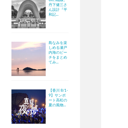
丹下健三さ
ん設計『平
和記...
島なみを楽
しめる瀬戸
内海のビー
チをまとめ
てみ...
【香川 8/1-
9】サンポ
ート高松の
夏の風物...