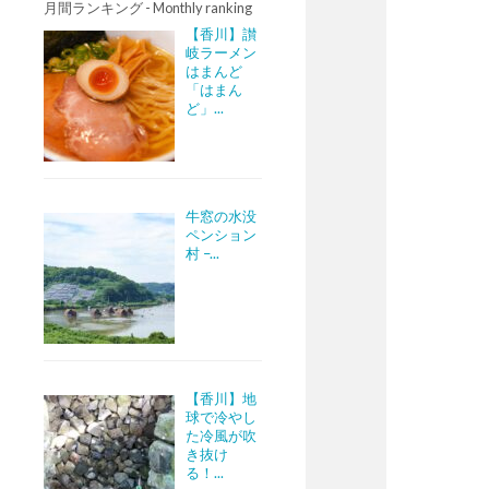
月間ランキング - Monthly ranking
【香川】讃
岐ラーメン
はまんど
「はまん
ど」...
牛窓の水没
ペンション
村 –...
【香川】地
球で冷やし
た冷風が吹
き抜け
る！...