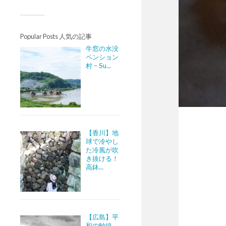
Popular Posts 人気の記事
牛窓の水没
ペンション
村 – Su...
【香川】地
球で冷やし
た冷風が吹
き抜ける！
高鉢...
【広島】平
和の軸線。