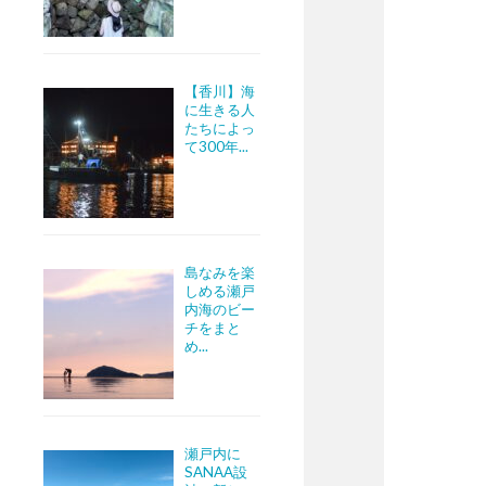
【香川】海
に生きる人
たちによっ
て300年...
島なみを楽
しめる瀬戸
内海のビー
チをまと
め...
瀬戸内に
SANAA設