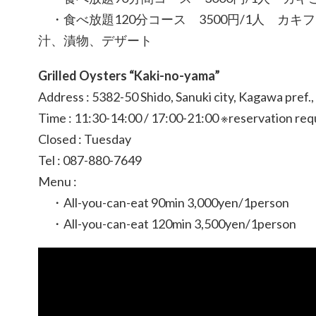
・食べ放題120分コース 3500円/1人 カ
汁、漬物、デザート
Grilled Oysters “Kaki-no-yama”
Address : 5382-50 Shido, Sanuki city, Kagawa pref.
Time : 11:30-14:00 / 17:00-21:00 ※reservation req
Closed : Tuesday
Tel : 087-880-7649
Menu :
・All-you-can-eat 90min 3,000yen/1person
・All-you-can-eat 120min 3,500yen/1person