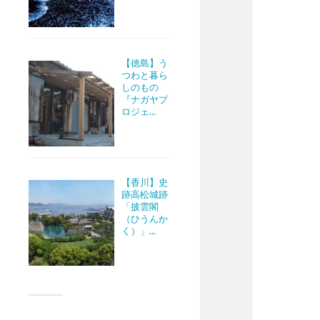
【徳島】う
つわと暮ら
しのもの
『ナガヤプ
ロジェ...
【香川】史
跡高松城跡
「披雲閣
（ひうんか
く）」...