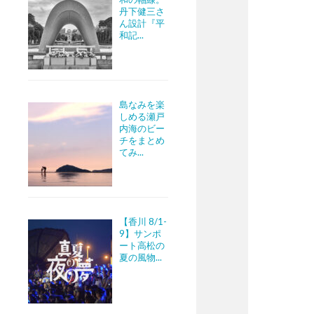
丹下健三さ
ん設計『平
和記...
島なみを楽
しめる瀬戸
内海のビー
チをまとめ
てみ...
【香川 8/1-
9】サンポ
ート高松の
夏の風物...