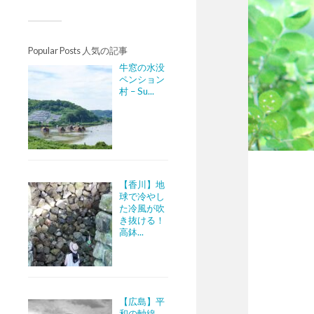
Popular Posts 人気の記事
牛窓の水没
ペンション
村 – Su...
【香川】地
球で冷やし
た冷風が吹
き抜ける！
高鉢...
【広島】平
和の軸線。