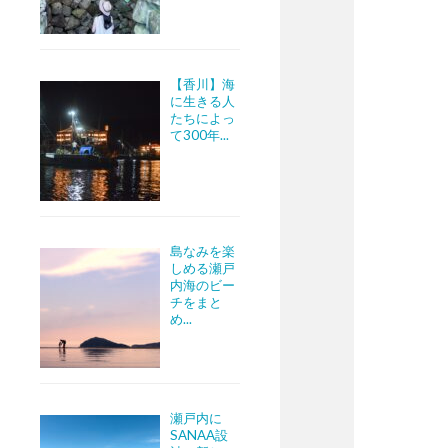
【香川】海
に生きる人
たちによっ
て300年...
島なみを楽
しめる瀬戸
内海のビー
チをまと
め...
瀬戸内に
SANAA設