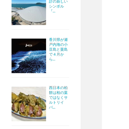
計の新しい
シンボル
『...
香川県が瀬
戸内海の小
豆島と粟島
で４月か
ら...
西日本の柏
餅は柏の葉
ではなくサ
ルトリイ
バ...