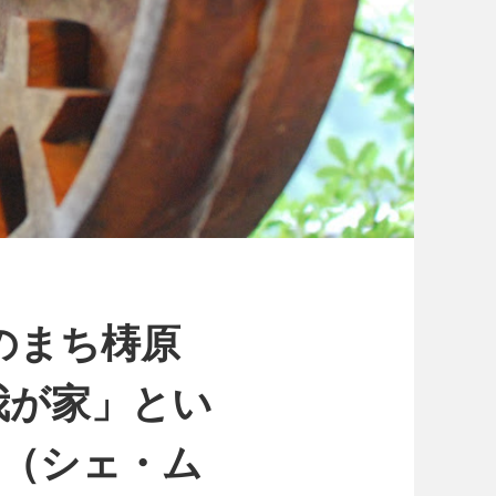
のまち梼原
我が家」とい
oi（シェ・ム