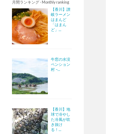
月間ランキング - Monthly ranking
【香川】讃
岐ラーメン
はまんど
「はまん
ど」...
牛窓の水没
ペンション
村 –...
【香川】地
球で冷やし
た冷風が吹
き抜け
る！...