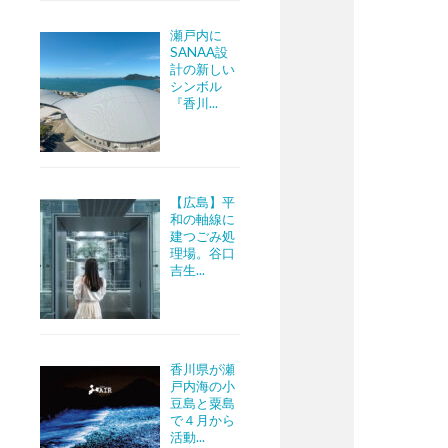
瀬戸内に
SANAA設
計の新しい
シンボル
『香川...
【広島】平
和の軸線に
建つごみ処
理場。谷口
吉生...
香川県が瀬
戸内海の小
豆島と粟島
で４月から
活動...