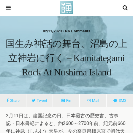
02/11/2023 • No Comments
国生み神話の舞台、沼島の上
立神岩に行く – Kamitategami
Rock At Nushima Island
Share
Tweet
Pin
Mail
SMS
2月11日は、建国記念の日。日本最古の歴史書、古事
記・日本書紀によると、約2600～2700年前、紀元前660
年に神武（じんむ）天皇が、今の奈良県橿原宮で初代天