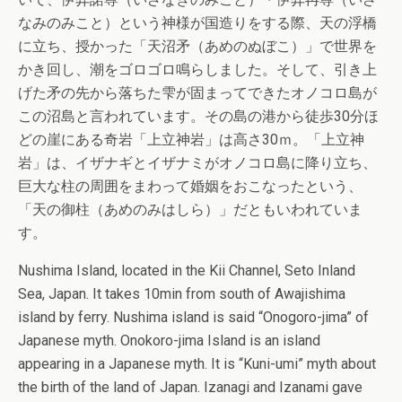
なみのみこと）という神様が国造りをする際、天の浮橋
に立ち、授かった「天沼矛（あめのぬぼこ）」で世界を
かき回し、潮をゴロゴロ鳴らしました。そして、引き上
げた矛の先から落ちた雫が固まってできたオノコロ島が
この沼島と言われています。その島の港から徒歩30分ほ
どの崖にある奇岩「上立神岩」は高さ30ｍ。「上立神
岩」は、イザナギとイザナミがオノコロ島に降り立ち、
巨大な柱の周囲をまわって婚姻をおこなったという、
「天の御柱（あめのみはしら）」だともいわれていま
す。
Nushima Island, located in the Kii Channel, Seto Inland
Sea, Japan. It takes 10min from south of Awajishima
island by ferry. Nushima island is said “Onogoro-jima” of
Japanese myth. Onokoro-jima Island is an island
appearing in a Japanese myth. It is “Kuni-umi” myth about
the birth of the land of Japan. Izanagi and Izanami gave