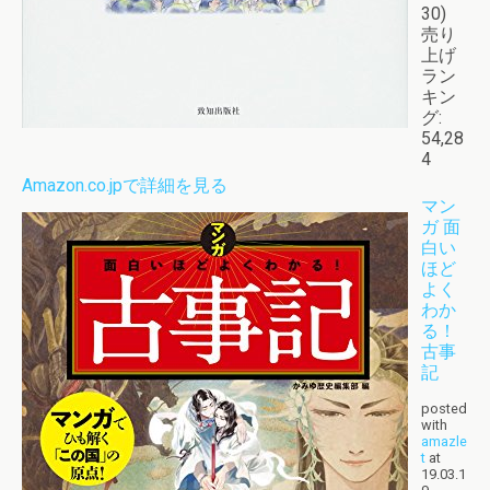
30)
売り
上げ
ラン
キン
グ:
54,28
4
Amazon.co.jpで詳細を見る
マン
ガ 面
白い
ほど
よく
わか
る！
古事
記
posted
with
amazle
t
at
19.03.1