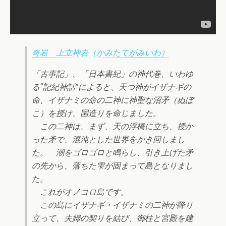
奇岩 上立神岩（かみたてがみいわ）
「古事記」、「日本書紀」の神代巻、いわゆ
る“記紀神話”によると、天つ神がイザナギの
命、イザナミの命の二神に神聖な沼矛（ぬぼ
こ）を授け、国造りを命じました。
この二神は、まず、天の浮橋に立ち、授か
った矛で、混沌とした世界をかき回しまし
た。 潮をゴロゴロと鳴らし、引き上げた矛
の先から、落ちた雫が固まって島となりまし
た。
これがオノコロ島です。
この島にイザナギ・イザナミの二神が降り
立って、夫婦の契りを結び、御柱と宮殿を建