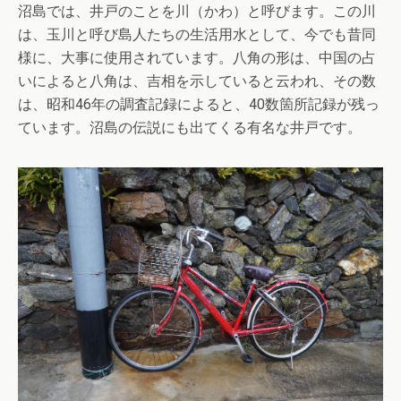
沼島では、井戸のことを川（かわ）と呼びます。この川
は、玉川と呼び島人たちの生活用水として、今でも昔同
様に、大事に使用されています。八角の形は、中国の占
いによると八角は、吉相を示していると云われ、その数
は、昭和46年の調査記録によると、40数箇所記録が残っ
ています。沼島の伝説にも出てくる有名な井戸です。