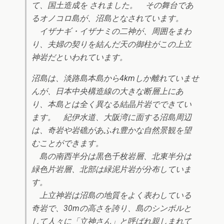
て、国土造成を されました。 その舞台であ
るオノコロ島が、沼島となされています。
イザナギ・イザナミの二神が、周囲をまわ
り、夫婦の契りを結んだ天の御柱がこの上立
神岩だといわれています。
沼島は、淡路島本島から4kmしか離れていませ
んが、日本中央構造線の大きな断層上にあ
り、本島とは全く異なる結晶片岩でできてい
ます。 紀伊水道、大阪湾に面する沼島周辺
は、奇岩や岩礁があふれ豊かな自然景観を望
むことができます。
島の南西半分は黒色千枚岩層、北東半分は
緑色片岩層、北部は緑泥片岩が分布していま
す。
上立神岩は沼島の地質をよく表わしている
奇岩で、30mの高さを誇り、島のシンボルと
して人々に「立神さん」と呼ばれ親しまれて