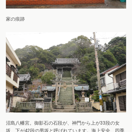
家の痕跡
沼島八幡宮。御影石の石段が、神門から上が33段の女
坂、下が42段の男坂と呼ばれています。海上安全、四季