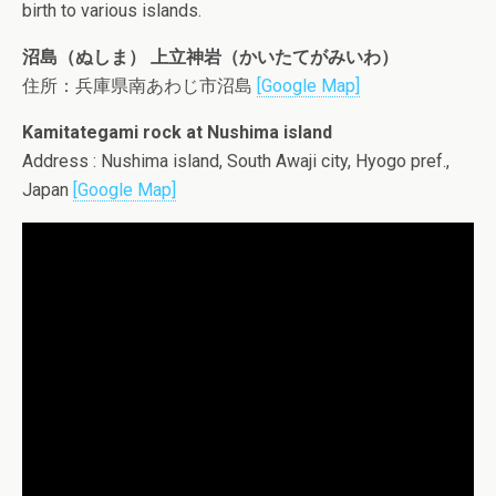
birth to various islands.
沼島（ぬしま） 上立神岩（かいたてがみいわ）
住所：兵庫県南あわじ市沼島
[Google Map]
Kamitategami rock at Nushima island
Address : Nushima island, South Awaji city, Hyogo pref.,
Japan
[Google Map]