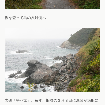
坂を登って島の反対側へ
岩礁「平バエ」。毎年、旧暦の３月３日に漁師が漁船に