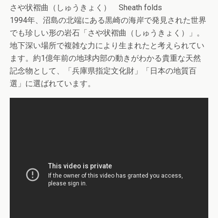
さや状褶曲（しゅうきょく） Sheath folds
1994年、沼島の北端にある黒崎の海岸で発見された世界
でも珍しい形の岩石「さや状褶曲（しゅうきょく）」。
地下深い場所で複雑な力により生まれたと考えられてい
ます。約1億年前の地球内部の動きがわかる貴重な天然
記念物として、「兵庫県指定文化財」「日本の地質百
選」に選ばれています。