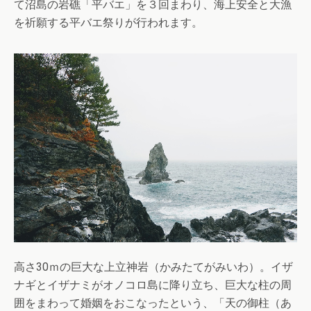
て沼島の岩礁「平バエ」を３回まわり、海上安全と大漁
を祈願する平バエ祭りが行われます。
高さ30ｍの巨大な上立神岩（かみたてがみいわ）。イザ
ナギとイザナミがオノコロ島に降り立ち、巨大な柱の周
囲をまわって婚姻をおこなったという、「天の御柱（あ