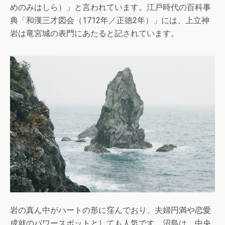
めのみはしら）」と言われています。江戸時代の百科事
典「和漢三才図会（1712年／正徳2年）」には、上立神
岩は竜宮城の表門にあたると記されています。
岩の真ん中がハートの形に窪んでおり、夫婦円満や恋愛
成就のパワースポットとしても人気です。沼島は、中央