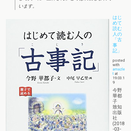
います。
はじ
めて
読む
人の
「古
事
記」
posted
with
amazle
t
at
19.03.1
9
今野
華都
子
致知
出版
社
(2018
-03-