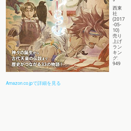
9
西東
社
(2017
-05-
10)
売り
上げ
ラン
キン
グ:
949
Amazon.co.jpで詳細を見る