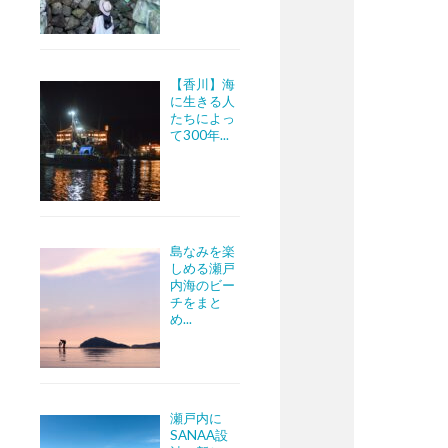
【香川】海
に生きる人
たちによっ
て300年...
島なみを楽
しめる瀬戸
内海のビー
チをまと
め...
瀬戸内に
SANAA設