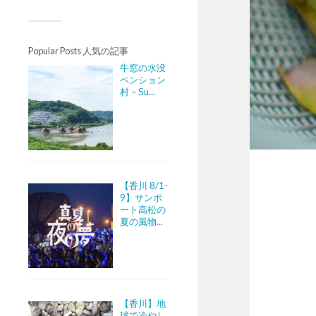
Popular Posts 人気の記事
牛窓の水没
ペンション
村 – Su...
【香川 8/1-
9】サンポ
ート高松の
夏の風物...
【香川】地
球で冷やし