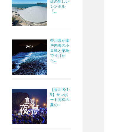
計の新しい
シンボル
『...
香川県が瀬
戸内海の小
豆島と粟島
で４月か
ら...
【香川 8/1-
9】サンポ
ート高松の
夏の...