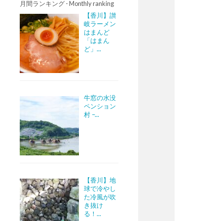
月間ランキング - Monthly ranking
【香川】讃
岐ラーメン
はまんど
「はまん
ど」...
牛窓の水没
ペンション
村 –...
【香川】地
球で冷やし
た冷風が吹
き抜け
る！...