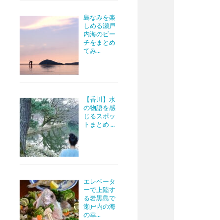
島なみを楽
しめる瀬戸
内海のビー
チをまとめ
てみ...
【香川】水
の物語を感
じるスポッ
トまとめ ...
エレベータ
ーで上陸す
る岩黒島で
瀬戸内の海
の幸...