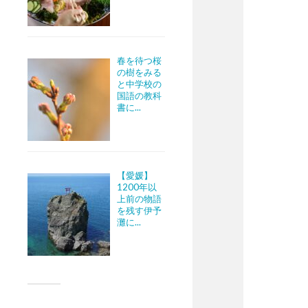
春を待つ桜
の樹をみる
と中学校の
国語の教科
書に...
【愛媛】
1200年以
上前の物語
を残す伊予
灘に...