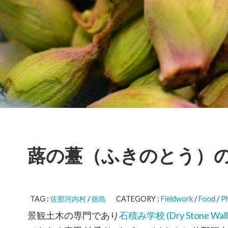
蕗の薹（ふきのとう）
TAG :
佐那河内村
/
徳島
CATEGORY :
Fieldwork
/
Food
/
P
景観土木の専門であり
石積み学校 (Dry Stone Wallin