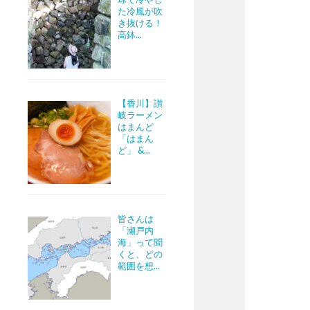
た冷風が吹
き抜ける！
高鉢...
【香川】讃
岐ラーメン
はまんど
「はまん
ど」 &...
皆さんは
「瀬戸内
海」って聞
くと、どの
範囲を想...