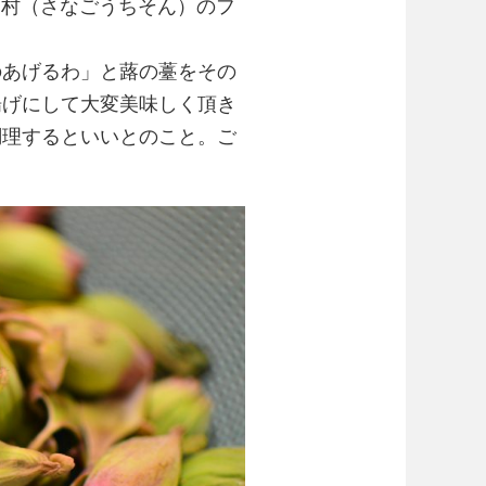
佐那河内村（さなごうちそん）のフ
のあげるわ」と蕗の薹をその
揚げにして大変美味しく頂き
調理するといいとのこと。ご