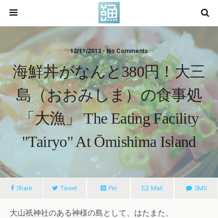
12/11/2013 • No Comments
海鮮丼がなんと380円！大三
島（おおみしま）の食事処
「大漁」 The Eating Facility
"Tairyo" At Ōmishima Island
Share
Tweet
Pin
Mail
SMS
大山祇神社のある神様の島として、はたまた、