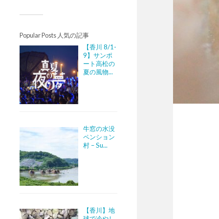
Popular Posts 人気の記事
【香川 8/1-
9】サンポ
ート高松の
夏の風物...
牛窓の水没
ペンション
村 – Su...
【香川】地
球で冷やし