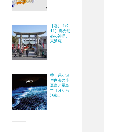
【香川 1/9-
11】商売繁
盛の神様、
東浜恵...
香川県が瀬
戸内海の小
豆島と粟島
で４月から
活動...