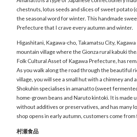
chestnuts, lotus seeds and slices of sweet potato (c
the seasonal word for winter. This handmade sweet
Prefecture that I crave every autumn and winter.
Higashitani, Kagawa-cho, Takamatsu City, Kagawa P
mountain village where the Gionza rural kabuki the
Folk Cultural Asset of Kagawa Prefecture, has rem
As you walk along the road through the beautiful ri
village, you will see a small hut with a chimney and
Shokuhin specialises in amanatto (sweet fermente
home-grown beans and Naruto kintoki. It is made u
without additives or preservatives, and has many 
shop opens in early autumn, customers come from fa
村瀬食品