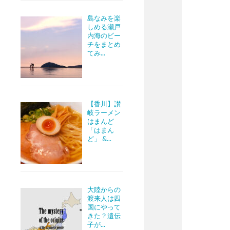
島なみを楽
しめる瀬戸
内海のビー
チをまとめ
てみ...
【香川】讃
岐ラーメン
はまんど
「はまん
ど」 &...
大陸からの
渡来人は四
国にやって
きた？遺伝
子が...