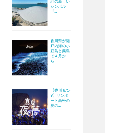
計の新しい
シンボル
『...
香川県が瀬
戸内海の小
豆島と粟島
で４月か
ら...
【香川 8/1-
9】サンポ
ート高松の
夏の...