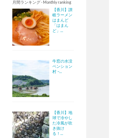
月間ランキング - Monthly ranking
【香川】讃
岐ラーメン
はまんど
「はまん
ど」...
牛窓の水没
ペンション
村 –...
【香川】地
球で冷やし
た冷風が吹
き抜け
る！...