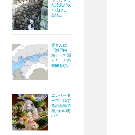
た冷風が吹
き抜ける！
高鉢...
皆さんは
「瀬戸内
海」って聞
くと、どの
範囲を想...
エレベータ
ーで上陸す
る岩黒島で
瀬戸内の海
の幸...