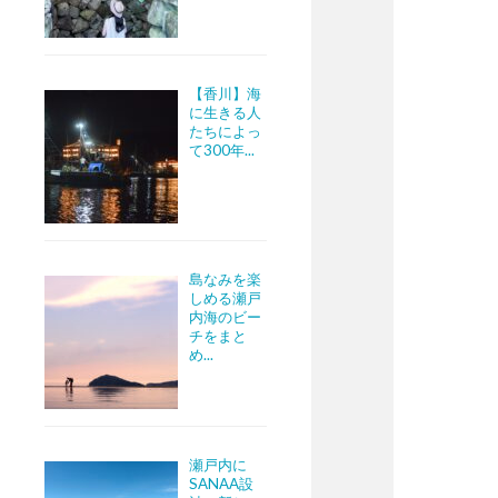
【香川】海
に生きる人
たちによっ
て300年...
島なみを楽
しめる瀬戸
内海のビー
チをまと
め...
瀬戸内に
SANAA設