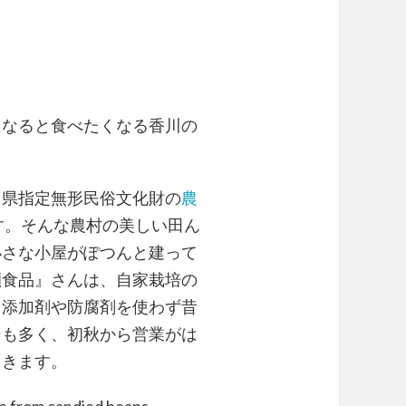
になると食べたくなる香川の
川県指定無形民俗文化財の
農
す。そんな農村の美しい田ん
小さな小屋がぽつんと建って
瀬食品』さんは、自家栽培の
。添加剤や防腐剤を使わず昔
ンも多く、初秋から営業がは
てきます。
e from candied beans,