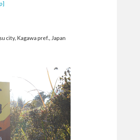
p]
u city, Kagawa pref., Japan