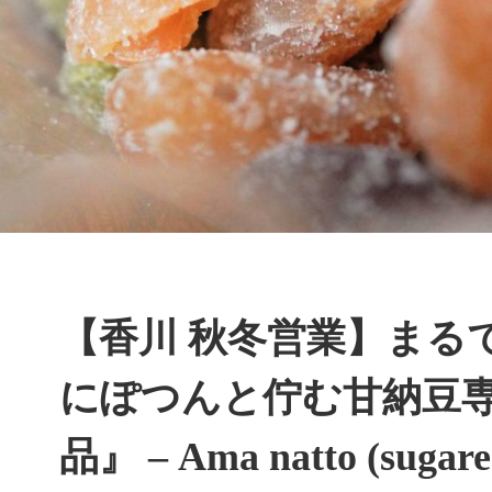
【香川 秋冬営業】まる
にぽつんと佇む甘納豆
品』 – Ama natto (sugared