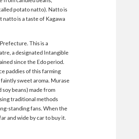
alled potato natto). Natto is
 natto is a taste of Kagawa
refecture. This is a
atre, a designated Intangible
ained since the Edo period.
ce paddies of this farming
 a faintly sweet aroma. Murase
d soy beans) made from
sing traditional methods
long-standing fans. When the
r and wide by car to buy it.