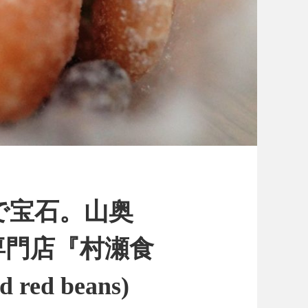
で宝石。山奥
専門店『村瀬食
 red beans)