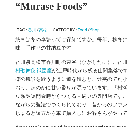
“Murase Foods”
TAG :
香川
/
高松
CATEGORY :
Food
/
Shop
納豆は冬の季語ってご存知ですか。毎年、秋冬
味。手作りの甘納豆です。
香川県高松市香川町の東谷（ひがしたに）。香
村歌舞伎 祇園座
が江戸時代から残る山間集落で
ぼの風景を縫うように道を進むと、煙突のでた
おり、ほのかに甘い香りが漂っています。『村
豆類や鳴門金時からつくる甘納豆の専門店です
ながらの製法でつくられており、昔からのファ
じまると遠方から車で購入しにお客さんがやっ
Amanatto is a type of Japanese confectionery mad