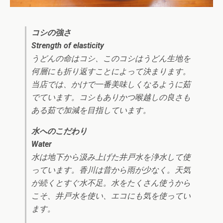
コシの強さ
Strength of elasticity
うどんの命はコシ、このコシはうどん生地を
何層にも折り返すことによって決まります。
当店では、かけで一番美味しくなるように茹
でています。コシもありかつ喉越しの良さも
ある茹で加減を目指しています。
水へのこだわり
Water
水は地下から汲み上げた井戸水を浄水して使
っています。香川は昔から雨が少なく。天気
が続くとすぐ水不足。水をたくさん使うから
こそ、井戸水を使い、エコにも気を使ってい
ます。