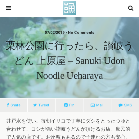
07/02/2019 • No Comments
栗林公園に行ったら、讃岐う
どん 上原屋 – Sanuki Udon
Noodle Ueharaya
Share
Tweet
Pin
Mail
SMS
井戸水を使い、毎朝イリコで丁寧にダシをとったつゆと
合わせて、コシが強い讃岐うどんが頂けるお店。庶民的
で人気の店です。お座敷もあるので子連れの方も安心。