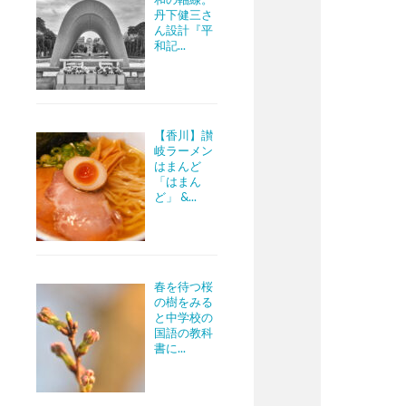
丹下健三さ
ん設計『平
和記...
【香川】讃
岐ラーメン
はまんど
「はまん
ど」 &...
春を待つ桜
の樹をみる
と中学校の
国語の教科
書に...