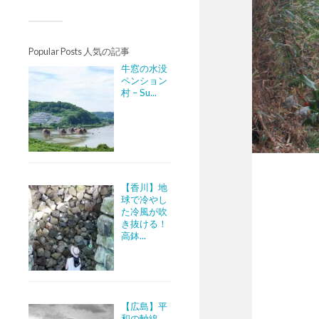
Popular Posts 人気の記事
牛窓の水没
ペンション
村 – Su...
【香川】地
球で冷やし
た冷風が吹
き抜ける！
高鉢...
【広島】平
和の軸線。