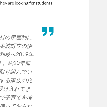
They are looking for students
村の伊座利に
美波町立の伊
校へ2019年
。約20年前
取り組んでい
する家族の児
受け入れてき
で子育てを考
持っておられ