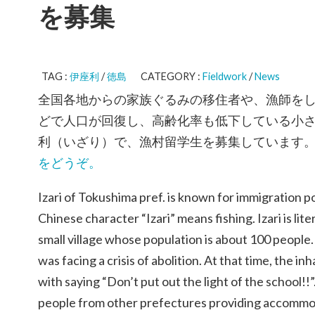
を募集
TAG :
伊座利
/
徳島
CATEGORY :
Fieldwork
/
News
全国各地からの家族ぐるみの移住者や、漁師を
どで人口が回復し、高齢化率も低下している小
利（いざり）で、漁村留学生を募集しています
をどうぞ。
Izari of Tokushima pref. is known for immigration pol
Chinese character “Izari” means fishing. Izari is litera
small village whose population is about 100 people. 
was facing a crisis of abolition. At that time, the i
with saying “Don’t put out the light of the school!!”
people from other prefectures providing accommo