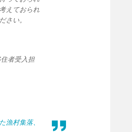
考えておられ
ださい。
内移住者受入担
た漁村集落、