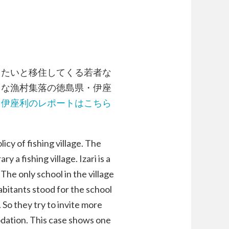
したいと移住してくる若者な
さな漁村集落の徳島県・伊座
。
伊座利のレポートはこちら
icy of fishing village. The
ry a fishing village. Izari is a
The only school in the village
nhabitants stood for the school
. So they try to invite more
dation. This case shows one