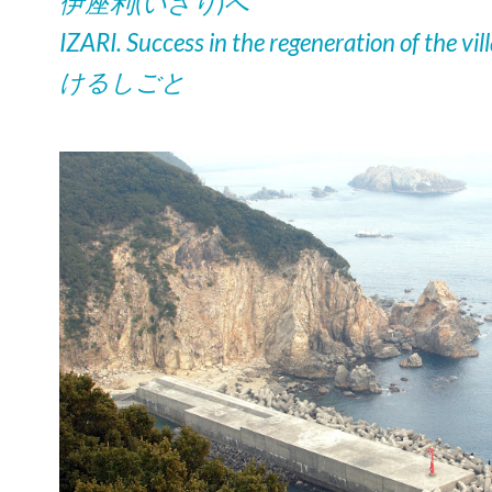
伊座利(いざり)へ
IZARI. Success in the regeneration of the
けるしごと