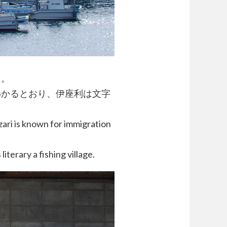
た。
わかるとおり、伊座利は文字
Izari is known for immigration
literary a fishing village.