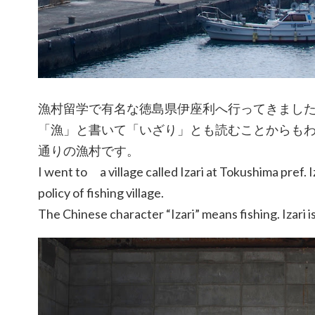
漁村留学で有名な徳島県伊座利へ行ってきまし
「漁」と書いて「いざり」とも読むことからも
通りの漁村です。
I went to a village called Izari at Tokushima pref. 
policy of fishing village.
The Chinese character “Izari” means fishing. Izari is 