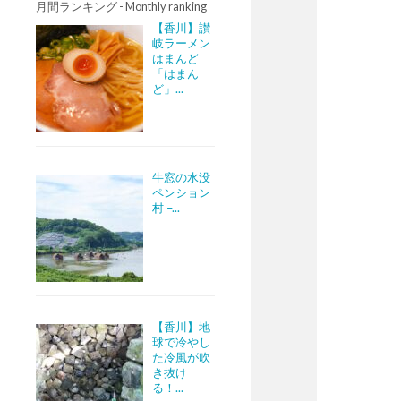
月間ランキング - Monthly ranking
【香川】讃
岐ラーメン
はまんど
「はまん
ど」...
牛窓の水没
ペンション
村 –...
【香川】地
球で冷やし
た冷風が吹
き抜け
る！...