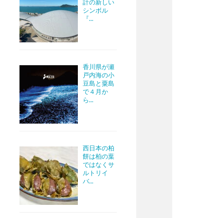
計の新しい
シンボル
『...
香川県が瀬
戸内海の小
豆島と粟島
で４月か
ら...
西日本の柏
餅は柏の葉
ではなくサ
ルトリイ
バ...