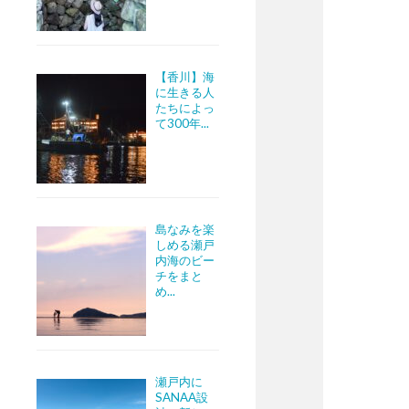
【香川】海
に生きる人
たちによっ
て300年...
島なみを楽
しめる瀬戸
内海のビー
チをまと
め...
瀬戸内に
SANAA設