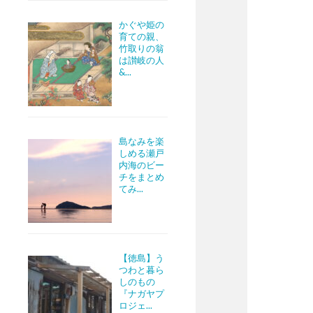
かぐや姫の
育ての親、
竹取りの翁
は讃岐の人
&...
島なみを楽
しめる瀬戸
内海のビー
チをまとめ
てみ...
【徳島】う
つわと暮ら
しのもの
『ナガヤプ
ロジェ...