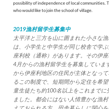
possibility of independence of local communities. 
who would like to join the school of village.
2019漁村留学生募集中
太平洋と三方を山に囲まれた小さな漁
は、小学生と中学生が同じ校舎で学ぶ
座利校（通称）があります。その伊座利
4月からの漁村留学生を募集しています
から伊座利地区の住民が主体となって
るこの制度で、短期間から定住を希望
童生徒たち約100名以上をこれまでに
ました。都会にはない人情豊かな漁村
えておられる方、田舎暮らしに関心を