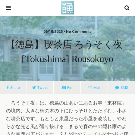
06/10/2025 • No Comments
【徳島】喫茶店 ろうそく夜 –
[Tokushima] Rousokuyo
Share
Tweet
Pin
Mail
SMS
「ろうそく夜」は、徳島の山あいにあるお寺「東林院」
の境内、大きな楠の木の下にひっそりとたたずむ、小さ
な喫茶店です。もともと東屋だった小屋を改装し、やわ
らかな光と風が通り抜ける、まるで森の中の隠れ家のよ
うな空間が広がります。 2人がけのテーブルが4つ並ぶ店