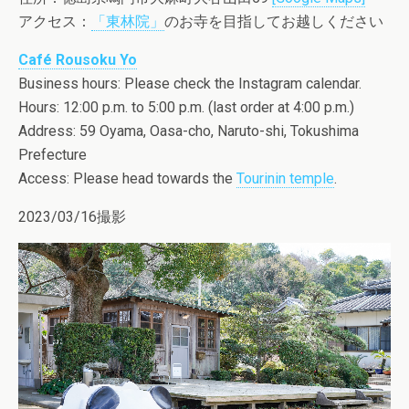
アクセス：
「東林院」
のお寺を目指してお越しください
Café Rousoku Yo
Business hours: Please check the Instagram calendar.
Hours: 12:00 p.m. to 5:00 p.m. (last order at 4:00 p.m.)
Address: 59 Oyama, Oasa-cho, Naruto-shi, Tokushima
Prefecture
Access: Please head towards the
Tourinin temple
.
2023/03/16撮影