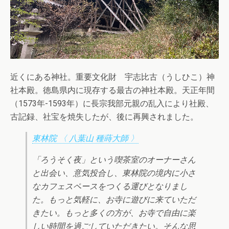
近くにある神社。重要文化財 宇志比古（うしひこ）神
社本殿。徳島県内に現存する最古の神社本殿。天正年間
（1573年-1593年）に長宗我部元親の乱入により社殿、
古記録、社宝を焼失したが、後に再興されました。
東林院 〈 八葉山 種蒔大師 〉
「ろうそく夜」という喫茶室のオーナーさん
と出会い、意気投合し、東林院の境内に小さ
なカフェスペースをつくる運びとなりまし
た。もっと気軽に、お寺に遊びに来ていただ
きたい。もっと多くの方が、お寺で自由に楽
しい時間を過ごしていただきたい。そんな思