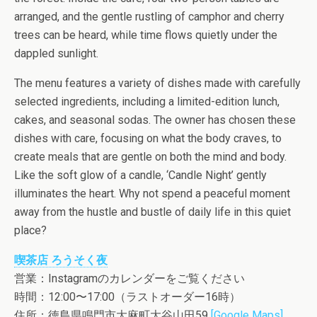
arranged, and the gentle rustling of camphor and cherry
trees can be heard, while time flows quietly under the
dappled sunlight.
The menu features a variety of dishes made with carefully
selected ingredients, including a limited-edition lunch,
cakes, and seasonal sodas. The owner has chosen these
dishes with care, focusing on what the body craves, to
create meals that are gentle on both the mind and body.
Like the soft glow of a candle, ‘Candle Night’ gently
illuminates the heart. Why not spend a peaceful moment
away from the hustle and bustle of daily life in this quiet
place?
喫茶店 ろうそく夜
営業：Instagramのカレンダーをご覧ください
時間：12:00〜17:00（ラストオーダー16時）
住所：徳島県鳴門市大麻町大谷山田59
[Google Maps]