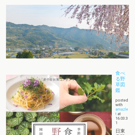
食べ
る野
草図
鑑
posted
with
amazle
t
at
16.03.3
1
日東