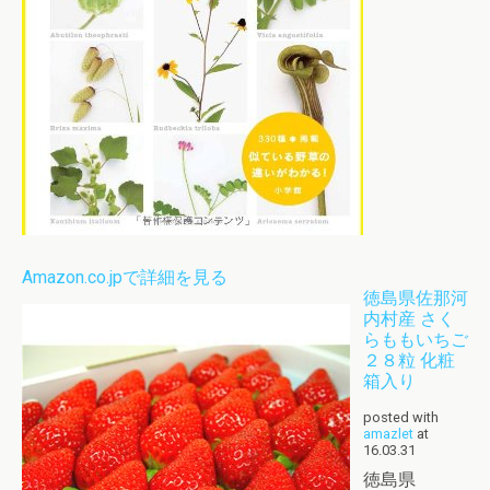
Amazon.co.jpで詳細を見る
徳島県佐那河
内村産 さく
らももいちご
２８粒 化粧
箱入り
posted with
amazlet
at
16.03.31
徳島県