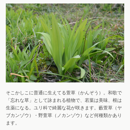
そこかしこに普通に生えてる萱草（かんぞう）。和歌で
「忘れな草」として詠まれる植物で、若葉は美味、根は
生薬になる。ユリ科で綺麗な花が咲きます。藪萱草（ヤ
ブカンゾウ）・野萱草（ノカンゾウ）など何種類かあり
ます。