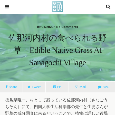
09/01/2020 • No Comments
佐那河内村の食べられる野
草 Edible Native Grass At
Sanagochi Village
Share
Tweet
Pin
Mail
SMS
徳島県唯一、村として残っている佐那河内村（さなごう
ちそん）にて、四国大学生活科学部の先生と生徒さんが
野草の成分調査に来るということで、植物に詳しい役場