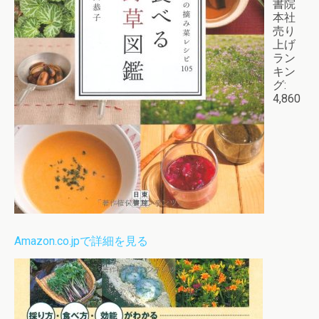
書院
本社
売り
上げ
ラン
キン
グ:
4,860
Amazon.co.jpで詳細を見る