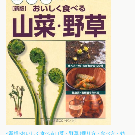
<新版>おいしく食べる山菜・野草 (採り方・食べ方・効