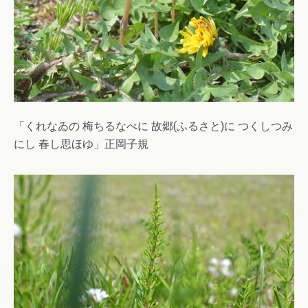
「くれなゐの 梅ちるなべに 故郷(ふるさと)に つくしつみ
にし 春し思ほゆ」正岡子規