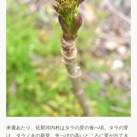
来週あたり、佐那河内村はタラの芽の食べ頃。タラの芽
は、タラノキの新芽。先っぽの高いところに芽が出てき