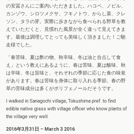
の安冨さんにご案内いただきました。ハコベ、ノビル、
カンゾウ、シロツメクサ、フキノトウ、からし菜、クレ
ソン、タラの芽。実際に歩きながら食べられる野草を教
えていただくと、見慣れた風景が全く違って見えてきま
す。最後は調理してとっても美味しく頂きました！ご馳
走様でした。
「春苦味、夏は酢の物、秋辛味、冬は油と合点して食
え」という教えにあるように、春は苦味、夏は酸味、秋
は辛味、冬は旨味と、それぞれの季節に応じた食の味覚
があります。春は苦味を身体に取り入れる季節。春の野
草の苦味成分は多くがポリフェノールだそうです。
I walked in Sanagochi village, Tokushima pref. to find
edible native grass with village officer who know plants of
the village very well.
2016年3月31日 – March 3 2016