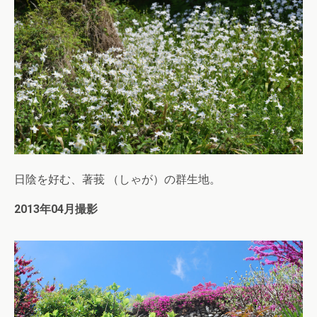
日陰を好む、著莪 （しゃが）の群生地。
2013年04月撮影