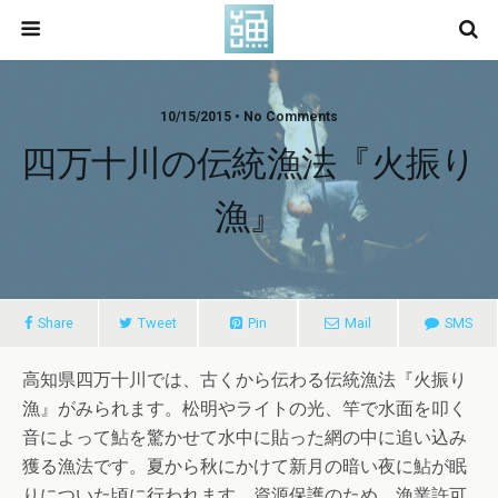
10/15/2015 • No Comments
四万十川の伝統漁法『火振り
漁』
Share
Tweet
Pin
Mail
SMS
高知県四万十川では、古くから伝わる伝統漁法『火振り
漁』がみられます。松明やライトの光、竿で水面を叩く
音によって鮎を驚かせて水中に貼った網の中に追い込み
獲る漁法です。夏から秋にかけて新月の暗い夜に鮎が眠
りについた頃に行われます。資源保護のため、漁業許可