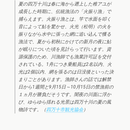
夏の四万十川は春に海から遡上した稚アユが
成長した時期に、伝統漁法の「火振り漁」で
捕らえます。火振り漁とは、竿で水面を叩く
音によって鮎を驚かせ、火光（松明）の火を
振りながら水中に張った網に追い込んで獲る
漁法で、夏から初秋にかけての新月の夜に鮎
が眠りについた頃を見計らって行います。資
源保護のため、川漁師でも漁業許可証を交付
されている。1舟につき乗船員は2名以内、火
光は2個以内、網を張るのは日没後といった決
まりごとがあります。漁師さんの話では解禁
日から1週間と9月15日～10月15日の禁漁前の
１ヵ月が勝負だそうです。闇夜の川面に浮か
び、ゆらゆら揺れる光景は四万十川の夏の風
物詩です。（
四万十市観光協会
）