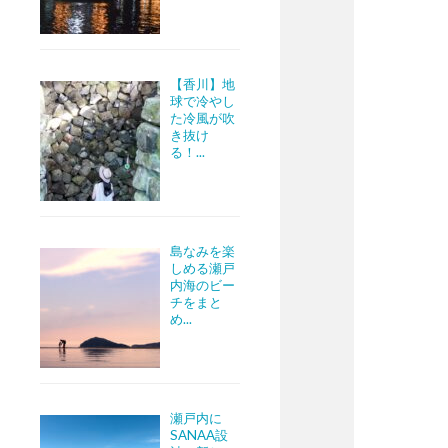
【香川】地
球で冷やし
た冷風が吹
き抜け
る！...
島なみを楽
しめる瀬戸
内海のビー
チをまと
め...
瀬戸内に
SANAA設