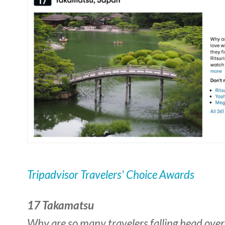
Tripadvisor Travelers' Choice Awards
17 Takamatsu
Why are so many travelers falling head over 