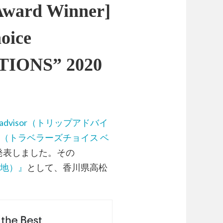
Award Winner]
oice
IONS” 2020
padvisor（トリップアドバイ
the Best（トラベラーズチョイス ベ
を発表しました。その
光地）』
として、香川県高松