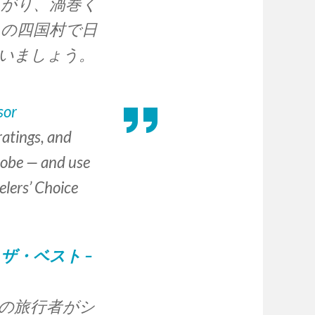
広がり、渦巻く
くの四国村で日
いましょう。
sor
ratings, and
globe — and use
elers’ Choice
ザ・ベスト –
の旅行者がシ