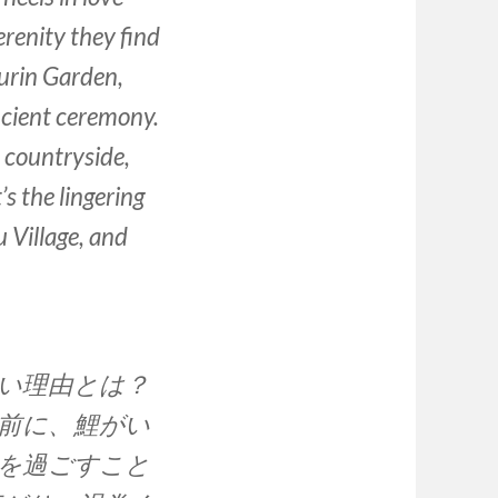
renity they find
surin Garden,
ncient ceremony.
d countryside,
t’s the lingering
 Village, and
い理由とは？
前に、鯉がい
を過ごすこと