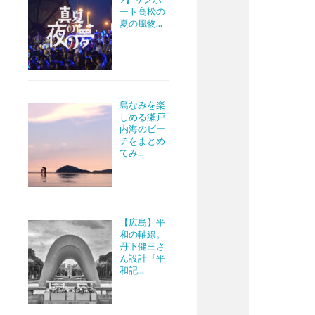
ート高松の
夏の風物...
島なみを楽
しめる瀬戸
内海のビー
チをまとめ
てみ...
【広島】平
和の軸線。
丹下健三さ
ん設計『平
和記...