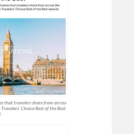
ves that travelers share from across
 Travelers’ Choice Best of the Best
.