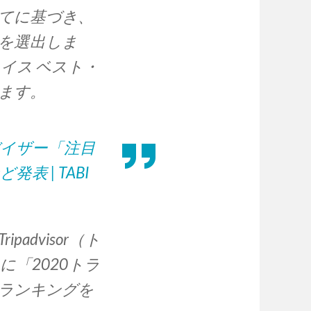
てに基づき、
を選出しま
イス ベスト・
ます。
バイザー「注目
 | TABI
advisor（ト
「2020トラ
ランキングを