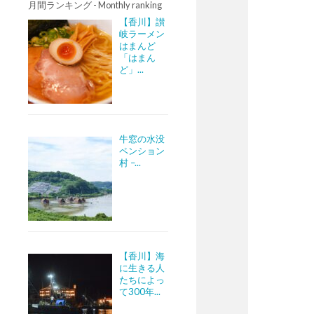
月間ランキング - Monthly ranking
【香川】讃
岐ラーメン
はまんど
「はまん
ど」...
牛窓の水没
ペンション
村 –...
【香川】海
に生きる人
たちによっ
て300年...