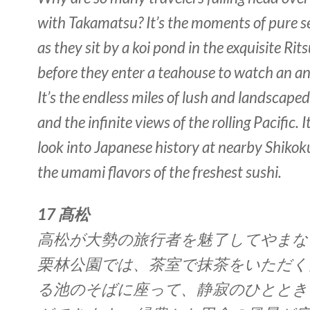
with Takamatsu? It’s the moments of pure se
as they sit by a koi pond in the exquisite Rit
before they enter a teahouse to watch an a
It’s the endless miles of lush and landscape
and the infinite views of the rolling Pacific. I
look into Japanese history at nearby Shikoku
the umami flavors of the freshest sushi.
17 髙松
高松が大勢の旅行者を魅了してやまな
栗林公園では、茶室で抹茶をいただく
る池のそばに座って、静寂のひととき