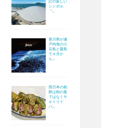
計の新しい
シンボル
『...
香川県が瀬
戸内海の小
豆島と粟島
で４月か
ら...
西日本の柏
餅は柏の葉
ではなくサ
ルトリイ
バ...