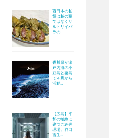
西日本の柏
餅は柏の葉
ではなくサ
ルトリイバ
ラの...
香川県が瀬
戸内海の小
豆島と粟島
で４月から
活動...
【広島】平
和の軸線に
建つごみ処
理場。谷口
吉生...