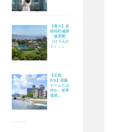
【香川】史
跡高松城跡
「披雲閣
（ひうんか
く）」...
【広島
8/6】原爆
ドームとは
何か。世界
遺産...