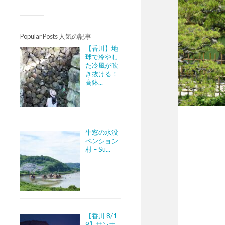
Popular Posts 人気の記事
【香川】地
球で冷やし
た冷風が吹
き抜ける！
高鉢...
牛窓の水没
ペンション
村 – Su...
【香川 8/1-
9】サンポ