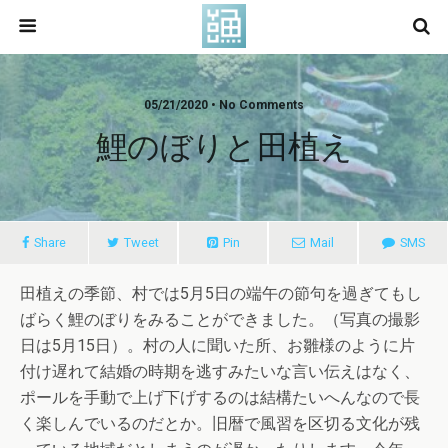
05/21/2020 • No Comments
鯉のぼりと田植え
Share
Tweet
Pin
Mail
SMS
田植えの季節、村では5月5日の端午の節句を過ぎてもし
ばらく鯉のぼりをみることができました。（写真の撮影
日は5月15日）。村の人に聞いた所、お雛様のように片
付け遅れて結婚の時期を逃すみたいな言い伝えはなく、
ポールを手動で上げ下げするのは結構たいへんなので長
く楽しんでいるのだとか。旧暦で風習を区切る文化が残