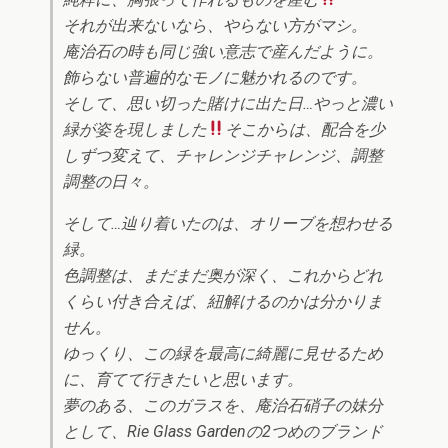
それが出来ないなら、やらない方がマシ。
庵治石の時も同じ強い意志で産んだように。
飾らない普遍的なモノに魅かれるのです。
そして、思い切った賭けに出た日…やっと濃い
緑が姿を現しました
そこからは、配合を少
しずつ変えて、チャレンジチャレンジ、調整
調整の日々。
そして…辿り着いたのは、オリーブを想わせる
緑。
色調整は、まだまだ奥が深く、これからどれ
くらい付き合えば、紐解けるのかは分かりま
せん。
ゆっくり、この緑を最高に綺麗に見せるため
に、育てて行きたいと思います。
夢のある、このガラスを、庵治石硝子の妹分
として、Rie Glass Gardenの2つめのブランド