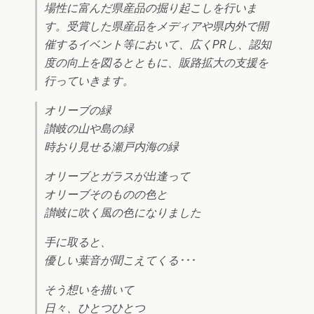
場性に富んだ県産品の掘り起こしを行いま
す。受賞した県産品をメディアや県内外で開
催するイベント等において、広くPRし、認知
度の向上を図るとともに、販路拡大の支援を
行っていきます。
オリーブの緑
讃岐の山や島の緑
時おり見せる瀬戸内海の緑
オリーブとガラスが出逢って
オリーブそのものの色と
讃岐に吹く風の色になりました
手に取ると、
優しい葉音が聞こえてくる･･･
そう想いを描いて
日々、ひとつひとつ