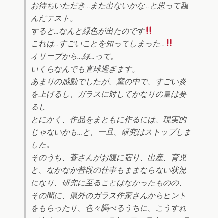
お待ちいただき…また出ないかな…と思って臨
んだテスト。
すると…なんと緑色が出たのです
これは…すごいことを知ってしまった…
オリーブから…緑…って。
いくらなんでも直球過ぎます。
あまりの感動でしたが、窯の中で、すごい炎
を上げるし、ガラスに対してかなりの量は要
るし…
とにかく、作品をまともに作るには、現実的
じゃないかも…と、一旦、研究はストップしま
した。
そのうち、蒼さんがお腹に宿り、出産、育児
と、なかなか普段の仕事もままならない状況
になり、研究に至ることはなかったものの、
その間に、県外のガラス作家さんからヒント
をもらったり、色々調べるうちに、こうすれ