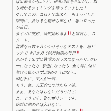
ば出来るかも…？と、研究項目を見出だし、取
り掛かるタイミングを待っていました！
そしてこの、コロナで出来た、ちょっとした
隙間に、負けるな精神も重なり、思い立った
が吉日。
タイガに突如、研究始めるよ
と宣言し、ス
タート。
普通なら数ヶ月かかりそうなテストを、急ピ
ッチで…約1か月で試行錯誤の毎日
色が全く出ずに透明のガラスになったり…グレ
ーになったり…茶色になったり…全く緑に辿り
着ける気がせず…諦めそうになり…
悩む私に、主人が一言…
もう、色、人工的につけたら？笑。
まぁ、あなたはしないだろうけど。
と。そうです。私のポリシーです。
絶対に他の色は入れない。
純粋に、胸張って作れるものを産む