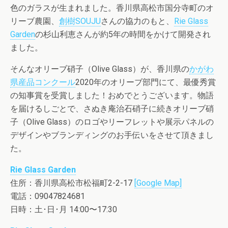
色のガラスが生まれました。香川県高松市国分寺町のオ
リーブ農園、
創樹SOUJU
さんの協力のもと、
Rie Glass
Garden
の杉山利恵さんが約5年の時間をかけて開発され
ました。
そんなオリーブ硝子（Olive Glass）が、香川県の
かがわ
県産品コンクール
2020年のオリーブ部門にて、最優秀賞
の知事賞を受賞しました！おめでとうございます。物語
を届けるしごとで、さぬき庵治石硝子に続きオリーブ硝
子（Olive Glass）のロゴやリーフレットや展示パネルの
デザインやブランディングのお手伝いをさせて頂きまし
た。
Rie Glass Garden
住所：香川県高松市松福町2-2-17
[Google Map]
電話：09047824681
日時：土･日･月 14:00〜17:30