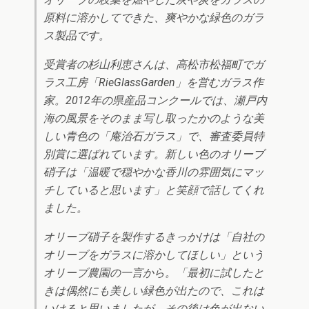
原料に溶かしてできた、爽やかな緑色のガラ
ス製品です。
受賞者の杉山利恵さんは、高松市松福町でガ
ラス工房「RieGlassGarden」を営むガラス作
家。2012年の県産品コンクールでは、瀬戸内
海の風景をそのまま写し取ったかのような美
しい青色の「庵治石ガラス」で、審査委員特
別賞に選ばれています。新しい色のオリーブ
硝子は「温暖で穏やかな香川の雰囲気にマッ
チしていると思います」と笑顔で話してくれ
ました。
オリーブ硝子を製作するきっかけは「自社の
オリーブをガラスに溶かしてほしい」という
オリーブ農園の一言から。「最初に試したと
きは偶然にも美しい緑色が出たので、これは
いけると思いましたが、その後は色が出ない