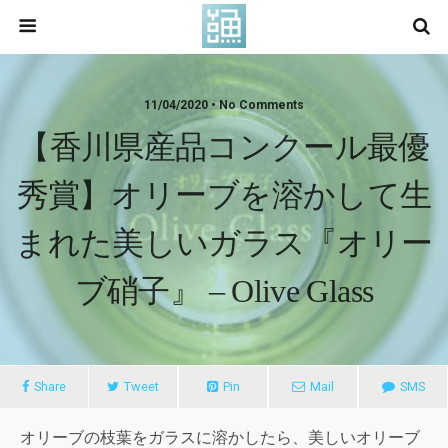
11/04/2020 • No Comments
【香川県産品コンクール最優
秀賞】オリーブを溶かして生
まれた美しいガラス『オリー
ブ硝子』 – Olive Glass
Share
Tweet
Pin
Mail
SMS
オリーブの枝葉をガラスに溶かしたら、美しいオリーブ