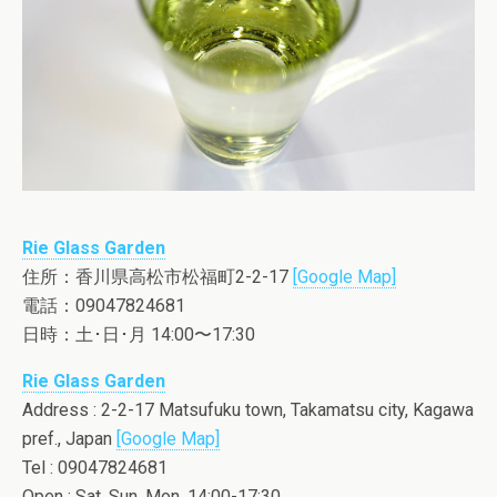
Rie Glass Garden
住所：香川県高松市松福町2-2-17
[Google Map]
電話：09047824681
日時：土･日･月 14:00〜17:30
Rie Glass Garden
Address : 2-2-17 Matsufuku town, Takamatsu city, Kagawa
pref., Japan
[Google Map]
Tel : 09047824681
Open : Sat. Sun. Mon. 14:00-17:30