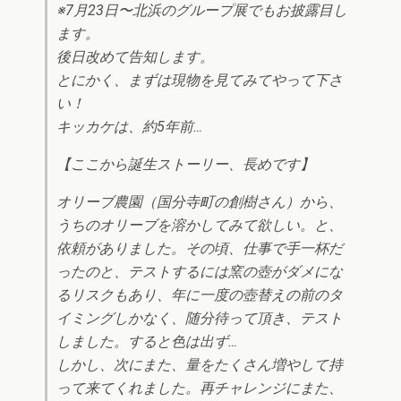
※7月23日〜北浜のグループ展でもお披露目し
ます。
後日改めて告知します。
とにかく、まずは現物を見てみてやって下さ
い！
キッカケは、約5年前…
【ここから誕生ストーリー、長めです】
オリーブ農園（国分寺町の創樹さん）から、
うちのオリーブを溶かしてみて欲しい。と、
依頼がありました。その頃、仕事で手一杯だ
ったのと、テストするには窯の壺がダメにな
るリスクもあり、年に一度の壺替えの前のタ
イミングしかなく、随分待って頂き、テスト
しました。すると色は出ず…
しかし、次にまた、量をたくさん増やして持
って来てくれました。再チャレンジにまた、