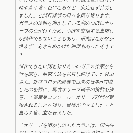
時や全く違う色になるなど、安定せず苦労し
ました」と試行錯誤の日々を振り返ります。
ガラスの原料を溶かしている窯のつぼにオリ
ーブの色が付くため、つぼを交換する直前し
か試作できないこともあり、研究はなかなか
進まず、あきらめかけた時期もあったそうで
す。
試作できない間も知り合いのガラス作家から
話を聞き、研究方法を見直し続けていた杉山
さん。新型コロナの影響で従来の仕事が中断
したのを機に、再度オリーブ硝子の挑戦を決
意。「県産品コンクールにオリーブ部門が新
設されることを知り、目標ができました」と
自らを奮い立たせました。
「オリーブを溶かし込んだガラスは、国内外
探してもどこにもないはず。国内で初めてオ