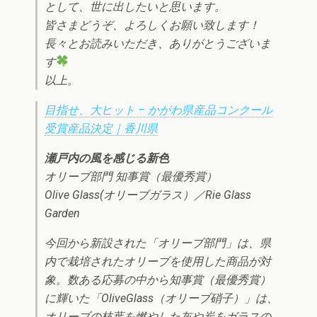
として、世に出したいと思います。
皆さまどうぞ、よろしくお願い致します！
長々とお読みいただき、ありがとうございま
す
以上。
目指せ、大ヒット – かがわ県産品コンクール
受賞産品決定｜香川県
瀬戸内の風を感じる新色
オリーブ部門 知事賞（最優秀賞）
Olive Glass(オリーブガラス）／Rie Glass
Garden
今回から新設された「オリーブ部門」は、県
内で栽培されたオリーブを使用した商品が対
象。数ある応募の中から知事賞（最優秀賞）
に輝いた「OliveGlass（オリーブ硝子）」は、
オリーブの枝葉を燃やした灰や炭をガラスの