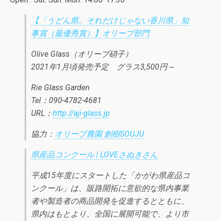
【「うどん県。それだけじゃない香川県」知
事賞（最優秀賞）】オリーブ部門
Olive Glass（オリーブ硝子）
2021年1月頃発売予定 グラス3,500円～
Rie Glass Garden
Tel：090-4782-4681
URL：
http://aji-glass.jp
協力：
オリーブ農園 創樹SOUJU
県産品コンクール | LOVEさぬきさん
平成15年度にスタートした「かがわ県産品コ
ンクール」は、販路開拓に意欲的な県内事業
者や製造者の商品開発を促進するとともに、
県内はもとより、全国に展開可能で、より市