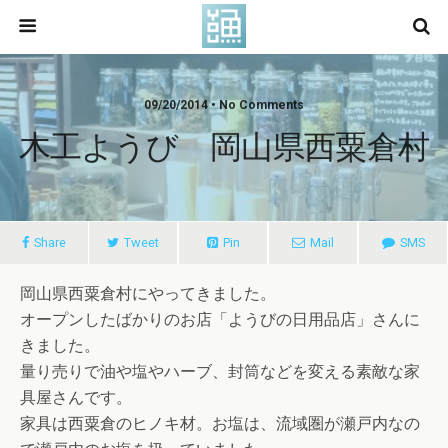
09/20/2014 • No Comments
木工ようび 岡山県西粟倉村
Share
Tweet
Pin
Mail
SMS
岡山県西粟倉村にやってきました。
オープンしたばかりのお店「ようびの日用品店」さんに
きました。
量り売りで油や塩やハーブ、封筒などを変える素敵な家
具屋さんです。
家具は西粟倉のヒノキ材。お塩は、流域圏が瀬戸内なの