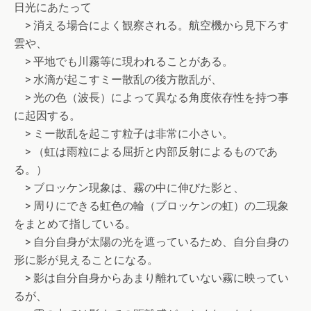
日光にあたって
> 消える場合によく観察される。航空機から見下ろす
雲や、
> 平地でも川霧等に現われることがある。
> 水滴が起こすミー散乱の後方散乱が、
> 光の色（波長）によって異なる角度依存性を持つ事
に起因する。
> ミー散乱を起こす粒子は非常に小さい。
> （虹は雨粒による屈折と内部反射によるものであ
る。）
> ブロッケン現象は、霧の中に伸びた影と、
> 周りにできる虹色の輪（ブロッケンの虹）の二現象
をまとめて指している。
> 自分自身が太陽の光を遮っているため、自分自身の
形に影が見えることになる。
> 影は自分自身からあまり離れていない霧に映ってい
るが、