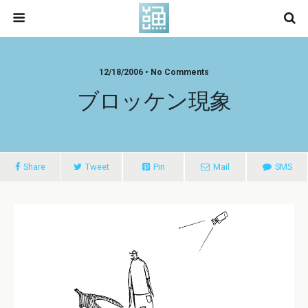
12/18/2006 • No Comments
ブロッケン現象
Share
Tweet
Pin
Mail
SMS