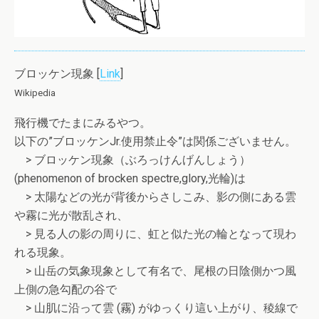
ブロッケン現象 [
Link
]
Wikipedia
飛行機でたまにみるやつ。
以下の”ブロッケンJr.使用禁止令”は関係ございません。
> ブロッケン現象（ぶろっけんげんしょう）
(phenomenon of brocken spectre,glory,光輪)は
> 太陽などの光が背後からさしこみ、影の側にある雲
や霧に光が散乱され、
> 見る人の影の周りに、虹と似た光の輪となって現わ
れる現象。
> 山岳の気象現象として有名で、尾根の日陰側かつ風
上側の急勾配の谷で
> 山肌に沿って雲 (霧) がゆっくり這い上がり、稜線で