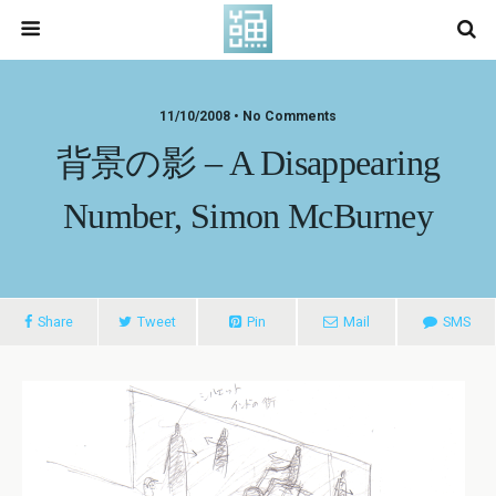
11/10/2008 • No Comments
背景の影 – A Disappearing
Number, Simon McBurney
Share
Tweet
Pin
Mail
SMS