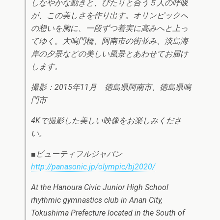
しなやかな動きと、ぴたりと合う５人の呼吸
が、この美しさを作り出す。オリンピッ­クへ
の想いを胸に、一段ずつ着実に高みへと上っ
てゆく。大鳴門橋、阿南市の街並み、淡­島海
岸の夕景などの美しい風景とあわせてお届け
します。
撮影：2015年11月 徳島県阿南市、徳島県鳴
門市
4Kで撮影した美しい映像をお楽しみくださ
い。
■ビューティフルジャパン
http://panasonic.jp/olympic/bj2020/
At the Hanoura Civic Junior High School
rhythmic gymnastics club in Anan City,
Tokushima Prefecture located in the South of