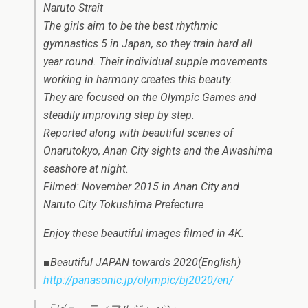
Naruto Strait
The girls aim to be the best rhythmic
gymnastics 5 in Japan, so they train hard all
year round. Their individual supple movements
working in harmony creates this beauty.
They are focused on the Olympic Games and
steadily improving step by step.
Reported along with beautiful scenes of
Onarutokyo, Anan City sights and the Awashima
seashore at night.
Filmed: November 2015 in Anan City and
Naruto City Tokushima Prefecture
Enjoy these beautiful images filmed in 4K.
■Beautiful JAPAN towards 2020(English)
http://panasonic.jp/olympic/bj2020/en/