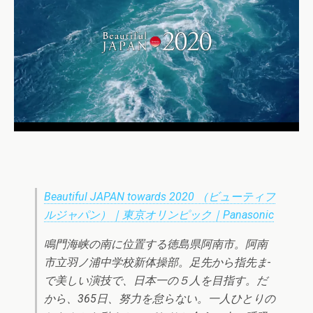
Beautiful JAPAN towards 2020 （ビューティフ
ルジャパン）｜東京オリンピック｜Panasonic
鳴門海峡の南に位置する徳島県阿南市。阿南
市立羽ノ浦中学校新体操部。足先から指先ま­
で美しい演技で、日本一の５人を目指す。だ
から、365日、努力を怠らない。一人ひと­りの