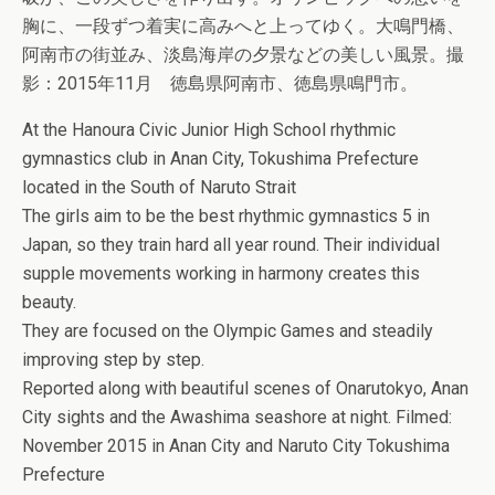
胸に、一段ずつ着実に高みへと上ってゆく。大鳴門橋、
阿南市の街並み、淡­島海岸の夕景などの美しい風景。撮
影：2015年11月 徳島県阿南市、徳島県鳴門市。
At the Hanoura Civic Junior High School rhythmic
gymnastics club in Anan City, Tokushima Prefecture
located in the South of Naruto Strait
The girls aim to be the best rhythmic gymnastics 5 in
Japan, so they train hard all year round. Their individual
supple movements working in harmony creates this
beauty.
They are focused on the Olympic Games and steadily
improving step by step.
Reported along with beautiful scenes of Onarutokyo, Anan
City sights and the Awashima seashore at night. Filmed:
November 2015 in Anan City and Naruto City Tokushima
Prefecture