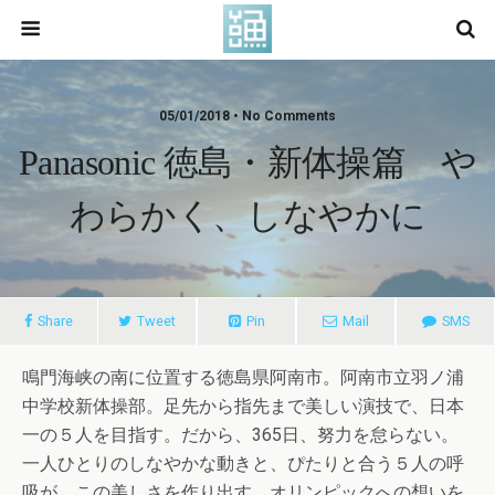
05/01/2018 • No Comments
Panasonic 徳島・新体操篇 や
わらかく、しなやかに
Share
Tweet
Pin
Mail
SMS
鳴門海峡の南に位置する徳島県阿南市。阿南市立羽ノ浦
中学校新体操部。足先から指先ま­で美しい演技で、日本
一の５人を目指す。だから、365日、努力を怠らない。
一人ひと­りのしなやかな動きと、ぴたりと合う５人の呼
吸が、この美しさを作り出す。オリンピッ­クへの想いを