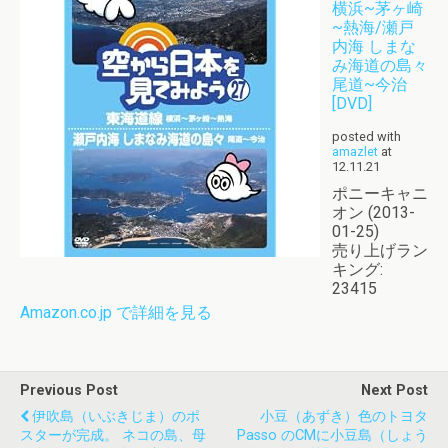
横浜~茅ヶ崎
~熱海/瀬戸
内海 しまな
み海道の島々
尾道~今治
[DVD]
posted with
amazlet
at
12.11.21
ポニーキャニ
オン (2013-
01-25)
売り上げラン
キング:
23415
Amazon.co.jp で詳細を見る
Previous Post
Next Post
伊吹島（いぶきじま）のポ
小豆（あずき）色のトヨタ
スターが完成。 ネコの島、母
Passo のCMに小豆島（しょう