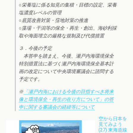
○栄養塩に係る知見の集積・目標の設定、栄養
塩濃度レベルの管理
○底質改善対策・窪地対策の推進
○藻場・干潟等の保全・再生・創出、海砂利採
取や海面埋立の厳格な規制及び代償措置
３．今後の予定
本答申を踏まえ、今後、瀬戸内海環境保全
特別措置法に基づく瀬戸内海環境保全基本計
画の改定について中央環境審議会に諮問する
予定です。
※
「瀬戸内海における今後の目指すべき将来
像と環境保全・再生の在り方について」の答
申に関する審議会の経緯等について
空から日本を
見てみよう
(27) 東海道線