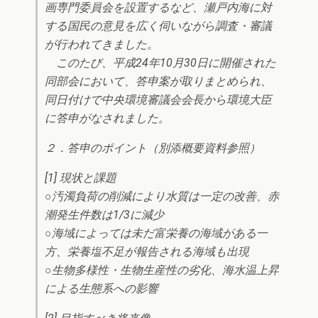
画専門委員会を設置するなど、瀬戸内海に対
する国民の意見を広く伺いながら調査・審議
が行われてきました。
このたび、平成24年10月30日に開催された
同部会において、答申案が取りまとめられ、
同日付けで中央環境審議会会長から環境大臣
に答申がなされました。
２．答申のポイント（別添概要資料参照）
[1] 現状と課題
○汚濁負荷の削減により水質は一定の改善、赤
潮発生件数は1/3に減少
○海域によっては未だ富栄養の海域がある一
方、栄養塩不足が報告される海域も出現
○生物多様性・生物生産性の劣化、海水温上昇
による生態系への影響