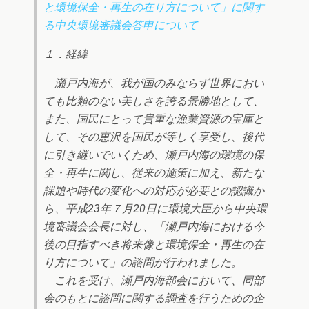
と環境保全・再生の在り方について」に関す
る中央環境審議会答申について
１．経緯
瀬戸内海が、我が国のみならず世界におい
ても比類のない美しさを誇る景勝地として、
また、国民にとって貴重な漁業資源の宝庫と
して、その恵沢を国民が等しく享受し、後代
に引き継いでいくため、瀬戸内海の環境の保
全・再生に関し、従来の施策に加え、新たな
課題や時代の変化への対応が必要との認識か
ら、平成23年７月20日に環境大臣から中央環
境審議会会長に対し、「瀬戸内海における今
後の目指すべき将来像と環境保全・再生の在
り方について」の諮問が行われました。
これを受け、瀬戸内海部会において、同部
会のもとに諮問に関する調査を行うための企