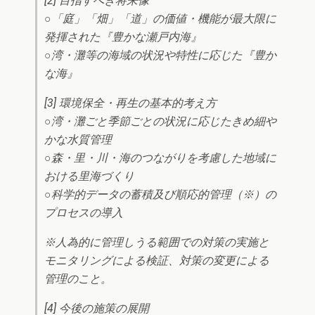
[2] 目指すべき将来像
○「庭」「畑」「道」の価値・機能が最大限に
発揮された『豊かな瀬戸内海』
○湾・灘等の海域の状況や特性に応じた『豊か
な海』
[3] 環境保全・再生の基本的考え方
○湾・灘ごと季節ごとの状況に応じたきめ細や
かな水質管理
○森・里・川・海のつながりを考慮した地域に
おける里海づくり
○科学的データの蓄積及び順応的管理（※）の
プロセスの導入
※人為的に管理しうる範囲での対策の実施と
モニタリングによる検証、対策の変更による
管理のこと。
[4] 今後の施策の展開