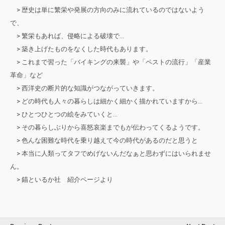
> 歴史は単に繁栄や発展の方向のみに流れているのではないよう
で、
> 繁栄もあれば、侵略による破壊で…
> 築き上げたものをなくした時代もあります。
> これまで習った「バイキングの来襲」や「ペストの流行」「産業
革命」など
> 西洋史の断片的な知識がつながっていきます。
> どの時代も人々の暮らしは細かく細かく描かれていますから…
> ひとつひとつの絵をみていくと…
> その暮らしぶりから喜怒哀楽までもが伝わってくるようです。
> 色んな困難な時代を乗り越えて今の時代があるのだと思うと
> 本当に人類ってタフでめげないんだなぁと思わずにはいられませ
ん。
> 錨といるか社 紹介ページより