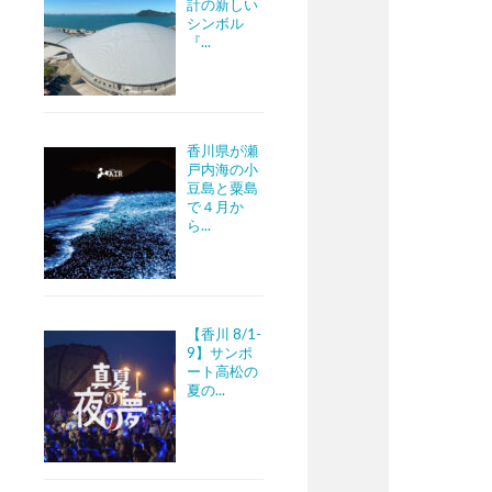
計の新しい
シンボル
『...
香川県が瀬
戸内海の小
豆島と粟島
で４月か
ら...
【香川 8/1-
9】サンポ
ート高松の
夏の...