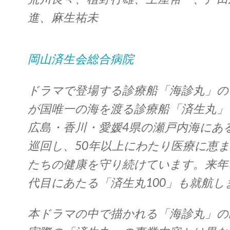
進、麻生祐未
岡山済生会総合病院
ドラマで登場する診療船「海診丸」の
が国唯一の海を渡る診療船「済生丸」
広島・香川・愛媛4県の瀬戸内海にある
巡回し、50年以上にわたり医療に恵
たちの健康を守り続けています。来年
代目にあたる「済生丸100」も就航し
本ドラマの中で描かれる「海診丸」の