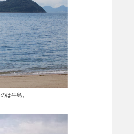
るのは牛島。
。