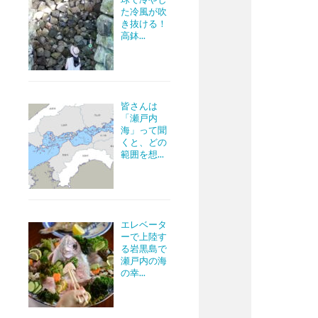
た冷風が吹
き抜ける！
高鉢...
皆さんは
「瀬戸内
海」って聞
くと、どの
範囲を想...
エレベータ
ーで上陸す
る岩黒島で
瀬戸内の海
の幸...