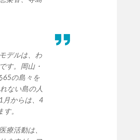
モデルは、わ
です。岡山・
65の島々を
まれない島の人
1月からは、4
ます。
医療活動は、