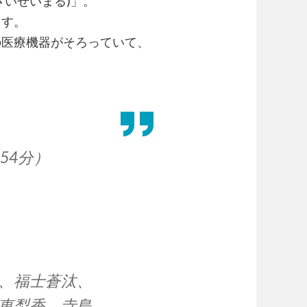
さいせいまる)」。
ます。
の医療機器がそろっていて、
（54分）
、福士蒼汰、
恵梨香、寺島