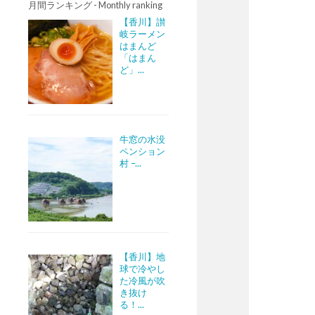
月間ランキング - Monthly ranking
【香川】讃
岐ラーメン
はまんど
「はまん
ど」...
牛窓の水没
ペンション
村 –...
【香川】地
球で冷やし
た冷風が吹
き抜け
る！...