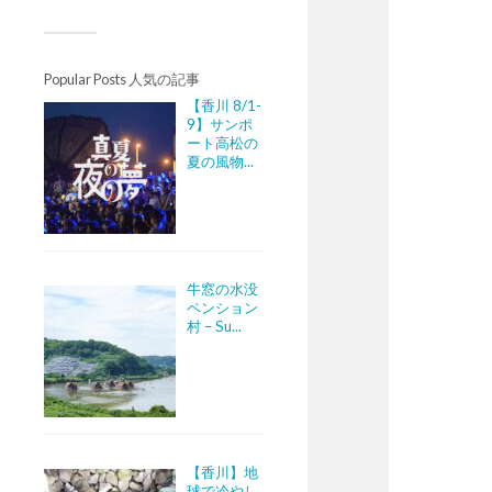
Popular Posts 人気の記事
【香川 8/1-
9】サンポ
ート高松の
夏の風物...
牛窓の水没
ペンション
村 – Su...
【香川】地
球で冷やし