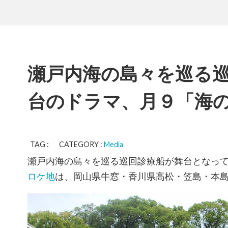
瀬戸内海の島々を巡る
台のドラマ、月９「海
TAG : CATEGORY :
Media
瀬戸内海の島々を巡る巡回診療船が舞台となっ
ロケ地
は、岡山県牛窓・香川県高松・笠島・本