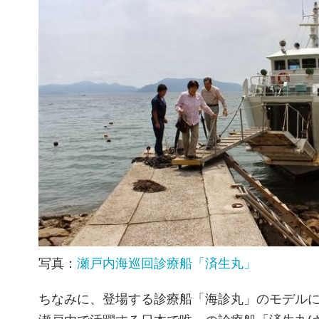
写真：
瀬戸内海巡回診療船「済生丸」
ちなみに、登場する診療船「海診丸」のモデル