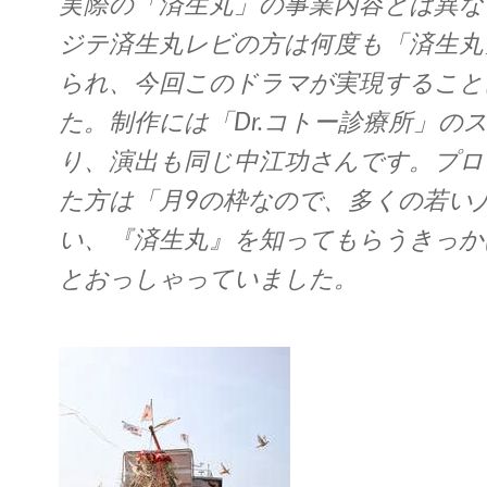
実際の「済生丸」の事業内容とは異な
ジテ済生丸レビの方は何度も「済生丸
られ、今回このドラマが実現すること
た。制作には「Dr.コトー診療所」の
り、演出も同じ中江功さんです。プロ
た方は「月9の枠なので、多くの若い
い、『済生丸』を知ってもらうきっか
とおっしゃっていました。