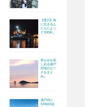
【香川】海
に生きる人
たちによっ
て300年...
島なみを楽
しめる瀬戸
内海のビー
チをまと
め...
瀬戸内に
SANAA設