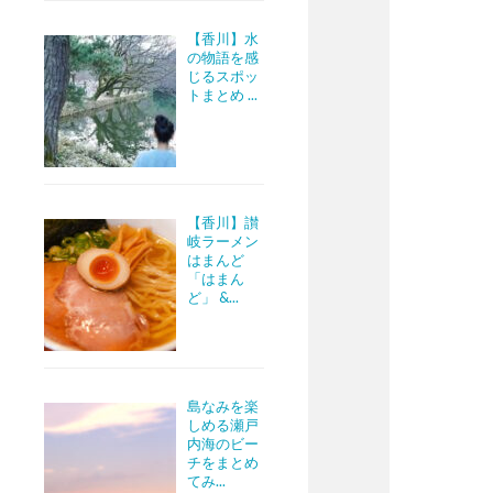
【香川】水
の物語を感
じるスポッ
トまとめ ...
【香川】讃
岐ラーメン
はまんど
「はまん
ど」 &...
島なみを楽
しめる瀬戸
内海のビー
チをまとめ
てみ...