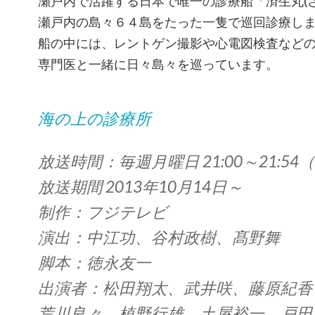
瀬戸内で活躍する日本で唯一の診療船「済生丸(
瀬戸内の島々６４島をたった一隻で巡回診療し
船の中には、レントゲン撮影や心電図検査など
専門医と一緒に日々島々を巡っています。
海の上の診療所
放送時間：毎週月曜日 21:00～21:54
放送期間 2013年10月14日～
制作：フジテレビ
演出：中江功、谷村政樹、髙野舞
脚本：徳永友一
出演者：松田翔太、武井咲、藤原紀香
荒川良々、植野行雄、土屋裕一、戸田