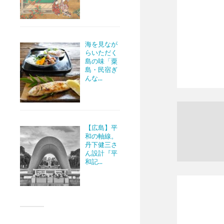
海を見なが
らいただく
島の味「粟
島・民宿ぎ
んな...
【広島】平
和の軸線。
丹下健三さ
ん設計『平
和記...