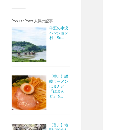
Popular Posts 人気の記事
牛窓の水没
ペンション
村 – Su...
【香川】讃
岐ラーメン
はまんど
「はまん
ど」 &...
【香川】地
球で冷やし