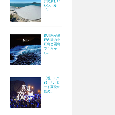
計の新しい
シンボル
『...
香川県が瀬
戸内海の小
豆島と粟島
で４月か
ら...
【香川 8/1-
9】サンポ
ート高松の
夏の...