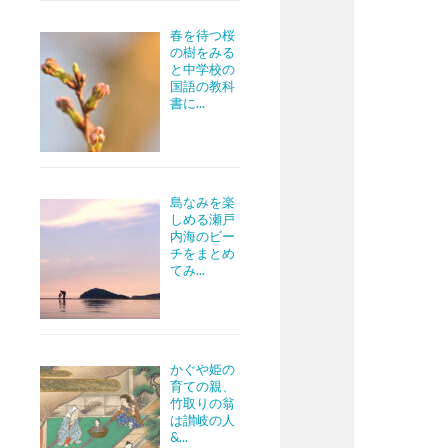
春を待つ桜
の樹をみる
と中学校の
国語の教科
書に...
島なみを楽
しめる瀬戸
内海のビー
チをまとめ
てみ...
かぐや姫の
育ての親、
竹取りの翁
は讃岐の人
&...