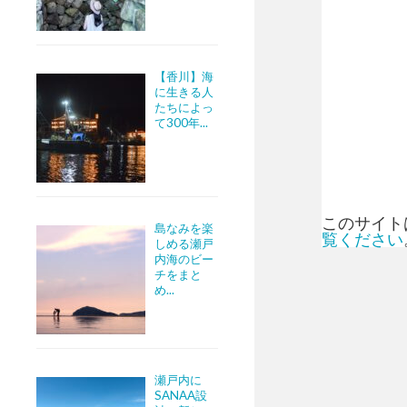
【香川】海
に生きる人
たちによっ
て300年...
このサイトは
島なみを楽
覧ください
しめる瀬戸
内海のビー
チをまと
め...
瀬戸内に
SANAA設