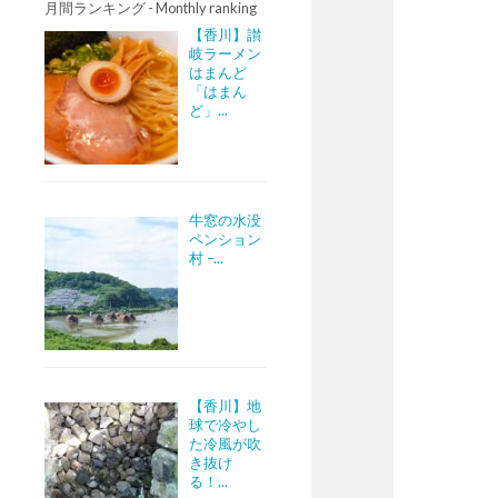
月間ランキング - Monthly ranking
【香川】讃
岐ラーメン
はまんど
「はまん
ど」...
牛窓の水没
ペンション
村 –...
【香川】地
球で冷やし
た冷風が吹
き抜け
る！...