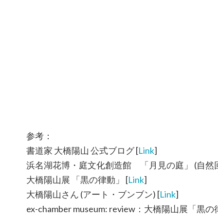
参考：
書道家 大橋陽山 公式ブログ [
Link
]
浜名湖花博・庭文化創造館 「月見の庭」 (自然回
大橋陽山展 「黒の律動」 [
Link
]
大橋陽山さん (アート・ブンブン) [
Link
]
ex-chamber museum: review：大橋陽山展「黒の