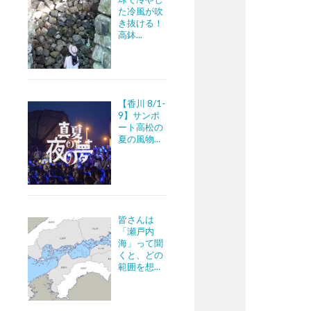
た冷風が吹
き抜ける！
高鉢...
【香川 8/1-
9】サンポ
ート高松の
夏の風物...
皆さんは
「瀬戸内
海」って聞
くと、どの
範囲を想...