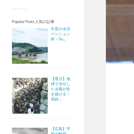
Popular Posts 人気の記事
牛窓の水没
ペンション
村 – Su...
【香川】地
球で冷やし
た冷風が吹
き抜ける！
高鉢...
【広島】平
和の軸線。