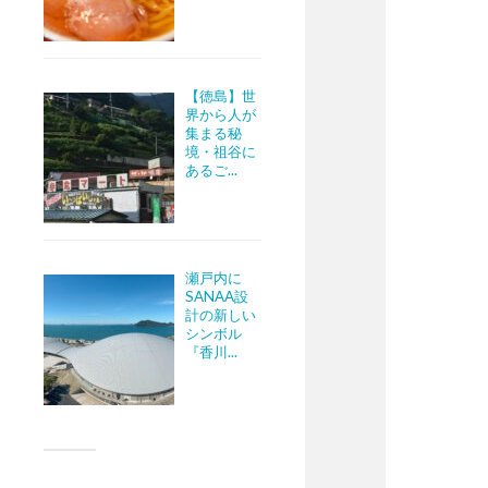
【徳島】世
界から人が
集まる秘
境・祖谷に
あるご...
瀬戸内に
SANAA設
計の新しい
シンボル
『香川...