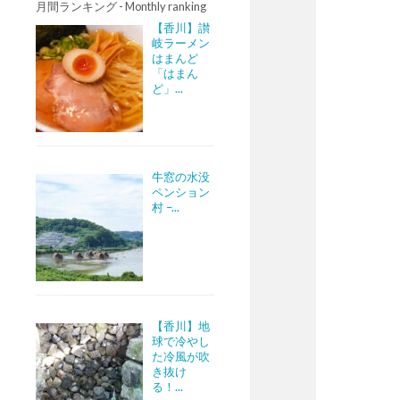
月間ランキング - Monthly ranking
【香川】讃
岐ラーメン
はまんど
「はまん
ど」...
牛窓の水没
ペンション
村 –...
【香川】地
球で冷やし
た冷風が吹
き抜け
る！...