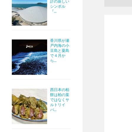
計の新しい
シンボル
『...
香川県が瀬
戸内海の小
豆島と粟島
で４月か
ら...
西日本の柏
餅は柏の葉
ではなくサ
ルトリイ
バ...