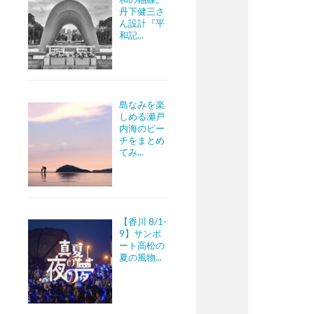
丹下健三さ
ん設計『平
和記...
島なみを楽
しめる瀬戸
内海のビー
チをまとめ
てみ...
【香川 8/1-
9】サンポ
ート高松の
夏の風物...