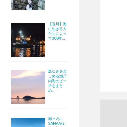
【香川】海
に生きる人
たちによっ
て300年...
島なみを楽
しめる瀬戸
内海のビー
チをまと
め...
瀬戸内に
SANAA設