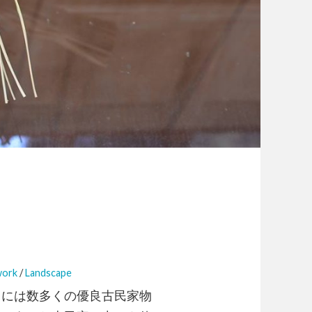
work
/
Landscape
）には数多くの優良古民家物