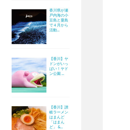
香川県が瀬
戸内海の小
豆島と粟島
で４月から
活動...
【香川】ヤ
ドンがいっ
ぱい！ヤド
ン公園 ...
【香川】讃
岐ラーメン
はまんど
「はまん
ど」 &...