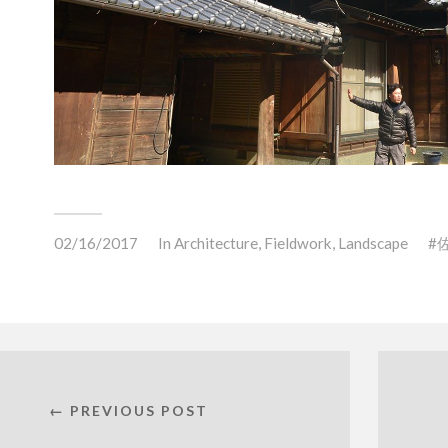
02/16/2017
In
Architecture
,
Fieldwork
,
Landscape
← PREVIOUS POST