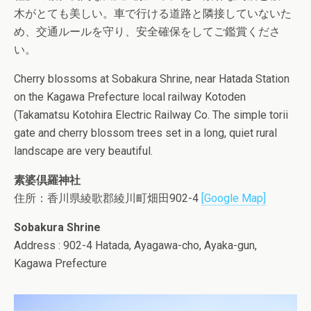
木がとても美しい。車で行ける道路と隣接していないた
め、交通ルールを守り、安全確保をしてご鑑賞くださ
い。
Cherry blossoms at Sobakura Shrine, near Hatada Station
on the Kagawa Prefecture local railway Kotoden
(Takamatsu Kotohira Electric Railway Co. The simple torii
gate and cherry blossom trees set in a long, quiet rural
landscape are very beautiful.
素婆倶羅神社
住所：香川県綾歌郡綾川町畑田902-4
[Google Map]
Sobakura Shrine
Address : 902-4 Hatada, Ayagawa-cho, Ayaka-gun,
Kagawa Prefecture