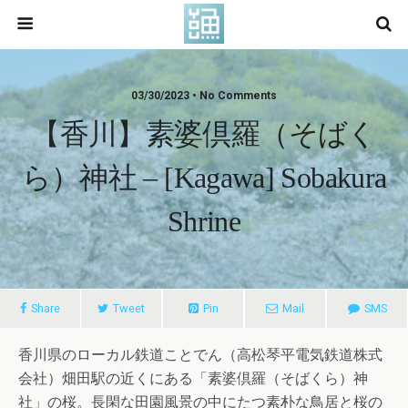
03/30/2023 • No Comments
【香川】素婆倶羅（そばく
ら）神社 – [Kagawa] Sobakura
Shrine
Share
Tweet
Pin
Mail
SMS
香川県のローカル鉄道ことでん（高松琴平電気鉄道株式
会社）畑田駅の近くにある「素婆倶羅（そばくら）神
社」の桜。長閑な田園風景の中にたつ素朴な鳥居と桜の