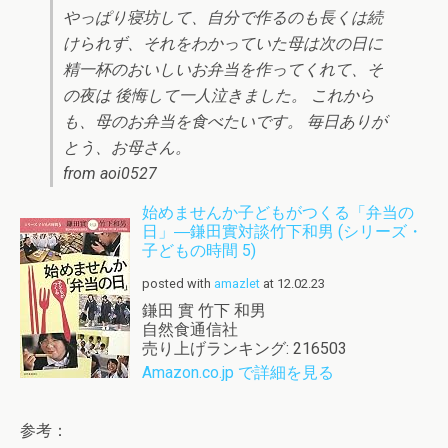
やっぱり寝坊して、自分で作るのも長くは続
けられず、それを­わかっていた母は次の日に
精一杯のおいしいお弁当を作ってくれて、そ
の夜は 後悔して一人泣きました。 これから
も、母のお弁当を食べたいです。 毎日ありが
とう、お母さん。
from aoi0527
始めませんか子どもがつくる「弁当の
日」―鎌田實対談竹下和男 (シリーズ・
子どもの時間 5)
posted with
amazlet
at 12.02.23
鎌田 實 竹下 和男
自然食通信社
売り上げランキング: 216503
Amazon.co.jp で詳細を見る
参考：