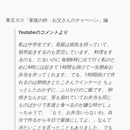
東京ガス「家族の絆・お父さんのチャーハン」編
Youtubeのコメントより
私は中学生です。母親は病気を持っていて、
朝早起きするのも苦労しています。 料理をす
るのも、だるいのに 毎朝6時に出て行く私のた
めに4時には起きて 1時間も掛けて一生懸命お
弁当を作ってくれます。 でも、1時間掛けて作
れるのは卵焼きとたこさんウインナーと ちょ
っとしたおかずに、ふりかけのご飯です。 卵
焼きなんかは、形も崩れていてお弁当も同じ
ものばかりで友達と­食べるのが嫌な時がしょ
っちゅうで、 「もう、お弁当いらないわ。自
分で作るから今日で最後にしてよ。­」なんて
冷たいことを言ったこともありました。 でも