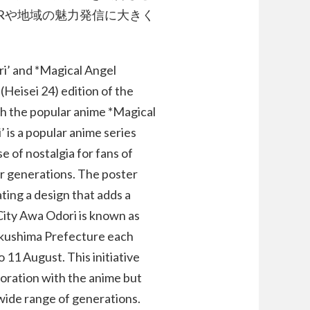
Rや地域の魅力発信に大きく
ri’ and *Magical Angel
Heisei 24) edition of the
th the popular anime *Magical
is a popular anime series
e of nostalgia for fans of
er generations. The poster
ing a design that adds a
City Awa Odori is known as
Tokushima Prefecture each
o 11 August. This initiative
boration with the anime but
wide range of generations.