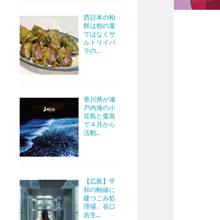
西日本の柏
餅は柏の葉
ではなくサ
ルトリイバ
ラの...
香川県が瀬
戸内海の小
豆島と粟島
で４月から
活動...
【広島】平
和の軸線に
建つごみ処
理場。谷口
吉生...