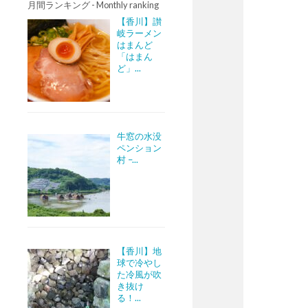
月間ランキング - Monthly ranking
【香川】讃
岐ラーメン
はまんど
「はまん
ど」...
牛窓の水没
ペンション
村 –...
【香川】地
球で冷やし
た冷風が吹
き抜け
る！...