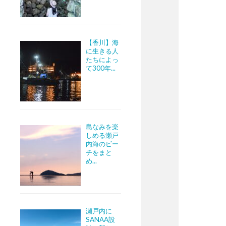
【香川】海
に生きる人
たちによっ
て300年...
島なみを楽
しめる瀬戸
内海のビー
チをまと
め...
瀬戸内に
SANAA設