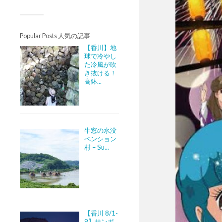
Popular Posts 人気の記事
【香川】地
球で冷やし
た冷風が吹
き抜ける！
高鉢...
牛窓の水没
ペンション
村 – Su...
【香川 8/1-
9】サンポ