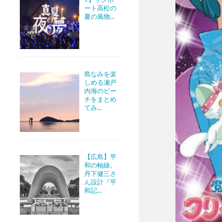
ート高松の
夏の風物...
島なみを楽
しめる瀬戸
内海のビー
チをまとめ
てみ...
【広島】平
和の軸線。
丹下健三さ
ん設計『平
和記...