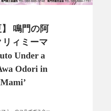
】 鳴門の阿
クリィミーマ
uto Under a
 Awa Odori in
y Mami’
ーマミ』のコラボポスター