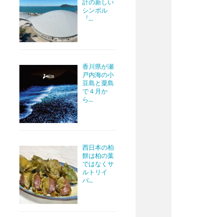
計の新しい
シンボル
『...
香川県が瀬
戸内海の小
豆島と粟島
で４月か
ら...
西日本の柏
餅は柏の葉
ではなくサ
ルトリイ
バ...