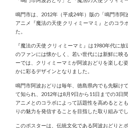
鳴門市は、2012年（平成24年）版の「鳴門市
アニメ『魔法の天使 クリィミーマミ』とのコラ
た。
『魔法の天使 クリィミーマミ』は1980年代に
のファンには懐かしく、若い世代には新鮮に映
ーでは、クリィミーマミが阿波おどりを楽しむ
かに彩るデザインとなりました。
鳴門市阿波おどりは毎年、徳島県内でも先駆け
て知られ、2012年は8月9日から11日までの3
アニメとのコラボによって話題性を高めるとと
りの魅力を発信することを目指した取り組みで
このポスターは、伝統文化である阿波おどりと