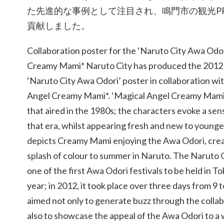
た先進的な事例として注目され、鳴門市の観光P
貢献しました。
Collaboration poster for the ‘Naruto City Awa Odo
Creamy Mami* Naruto City has produced the 2012 (
‘Naruto City Awa Odori’ poster in collaboration wi
Angel Creamy Mami*. ‘Magical Angel Creamy Mami’ 
that aired in the 1980s; the characters evoke a sens
that era, whilst appearing fresh and new to young
depicts Creamy Mami enjoying the Awa Odori, creat
splash of colour to summer in Naruto. The Naruto 
one of the first Awa Odori festivals to be held in 
year; in 2012, it took place over three days from 9 t
aimed not only to generate buzz through the colla
also to showcase the appeal of the Awa Odori to a 