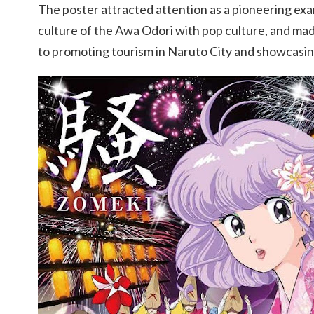
The poster attracted attention as a pioneering exam
culture of the Awa Odori with pop culture, and mad
to promoting tourism in Naruto City and showcasing