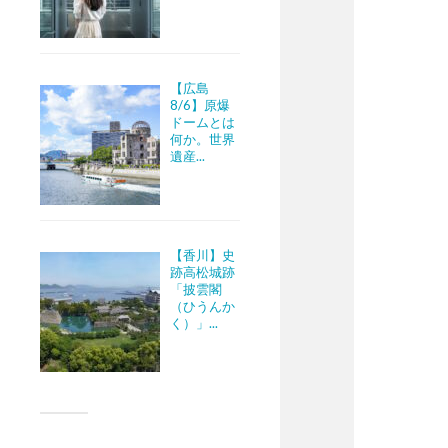
【広島
8/6】原爆
ドームとは
何か。世界
遺産...
【香川】史
跡高松城跡
「披雲閣
（ひうんか
く）」...