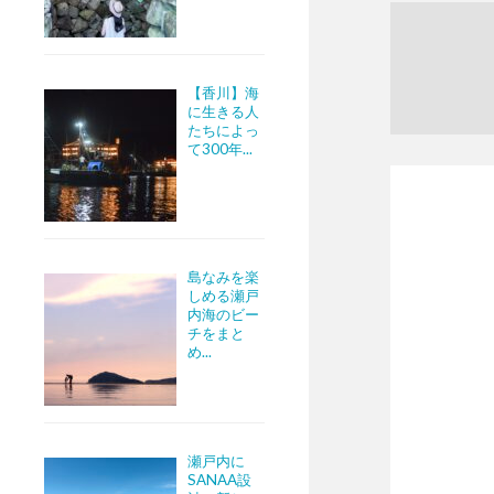
【香川】海
に生きる人
たちによっ
て300年...
島なみを楽
しめる瀬戸
内海のビー
チをまと
め...
瀬戸内に
SANAA設