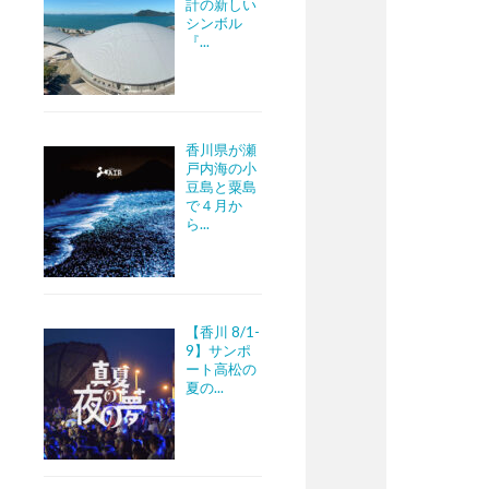
計の新しい
シンボル
『...
香川県が瀬
戸内海の小
豆島と粟島
で４月か
ら...
【香川 8/1-
9】サンポ
ート高松の
夏の...