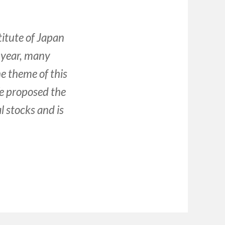
titute of Japan
s year, many
e theme of this
We proposed the
l stocks and is