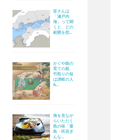
皆さんは
「瀬戸内
海」って聞
くと、どの
範囲を想...
かぐや姫の
育ての親、
竹取りの翁
は讃岐の人
&...
海を見なが
らいただく
島の味「粟
島・民宿ぎ
んな...