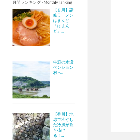
月間ランキング - Monthly ranking
【香川】讃
岐ラーメン
はまんど
「はまん
ど」...
牛窓の水没
ペンション
村 –...
【香川】地
球で冷やし
た冷風が吹
き抜け
る！...