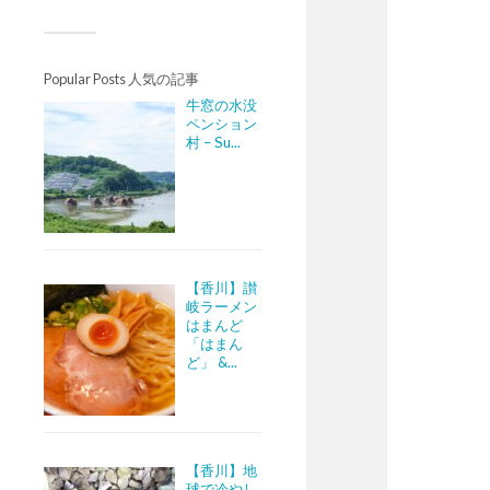
Popular Posts 人気の記事
牛窓の水没
ペンション
村 – Su...
【香川】讃
岐ラーメン
はまんど
「はまん
ど」 &...
【香川】地
球で冷やし