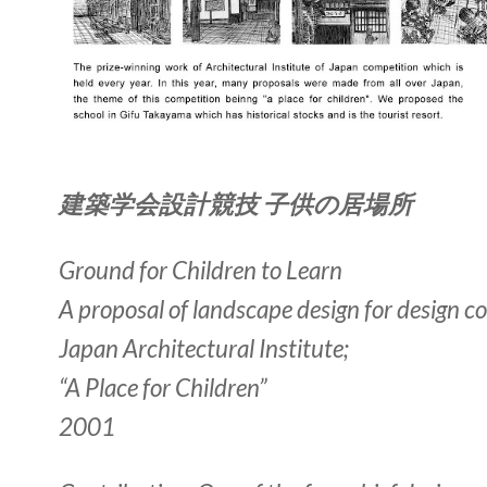
建築学会設計競技 子供の居場所
Ground for Children to Learn
A proposal of landscape design for design c
Japan Architectural Institute;
“A Place for Children”
2001