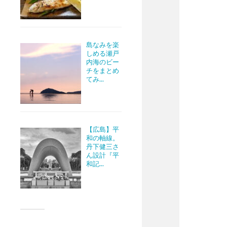
島なみを楽
しめる瀬戸
内海のビー
チをまとめ
てみ...
【広島】平
和の軸線。
丹下健三さ
ん設計『平
和記...