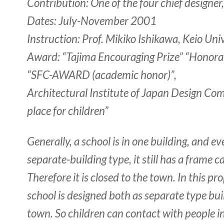
Contribution: One of the four chief designe
Dates: July-November 2001
Instruction: Prof. Mikiko Ishikawa, Keio Uni
Award: “Tajima Encouraging Prize” “Honora
“SFC-AWARD (academic honor)”,
Architectural Institute of Japan Design Com
place for children”
Generally, a school is in one building, and eve
separate-building type, it still has a frame 
Therefore it is closed to the town. In this pr
school is designed both as separate type bui
town. So children can contact with people i