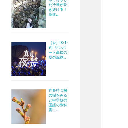
た冷風が吹
き抜ける！
高鉢...
【香川 8/1-
9】サンポ
ート高松の
夏の風物...
春を待つ桜
の樹をみる
と中学校の
国語の教科
書に...