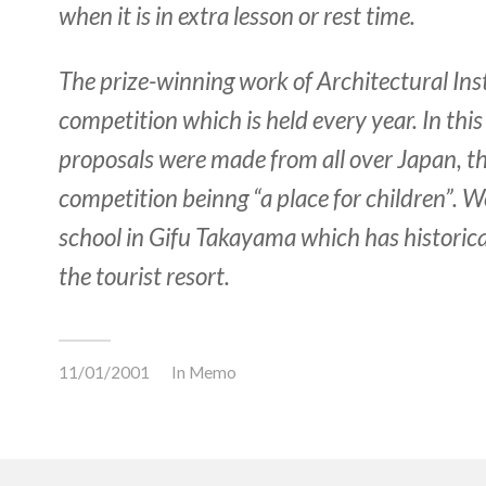
when it is in extra lesson or rest time.
The prize-winning work of Architectural Ins
competition which is held every year. In thi
proposals were made from all over Japan, th
competition beinng “a place for children”. 
school in Gifu Takayama which has historica
the tourist resort.
11/01/2001
In
Memo