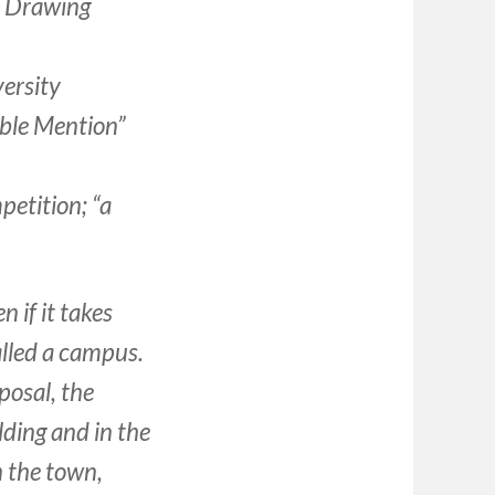
r, Drawing
versity
ble Mention”
petition; “a
n if it takes
called a campus.
oposal, the
lding and in the
n the town,