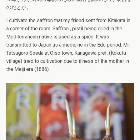
のだとか。
I cultivate the saffron that my friend sent from Kitakata in
a corner of the room. Saffron , pistil being dried in the
Mediterranean native is used as a spice. It was
transmitted to Japan as a medicine in the Edo period. Mr.
Tatsugoro Soeda at Oiso town, Kanagawa pref. (Kokufu
village) tried to cultivation due to illness of the mother in
the Meiji era (1886).