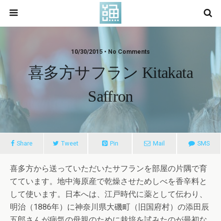
10/30/2015 • No Comments
喜多方サフラン Kitakata
Saffron
Share
Tweet
Pin
Mail
SMS
喜多方から送っていただいたサフランを部屋の片隅で育
てています。地中海原産で乾燥させためしべを香辛料と
して使います。日本へは、江戸時代に薬として伝わり、
明治（1886年）に神奈川県大磯町（旧国府村）の添田辰
五郎さんが病気の母親のために栽培を試みたのが最初な