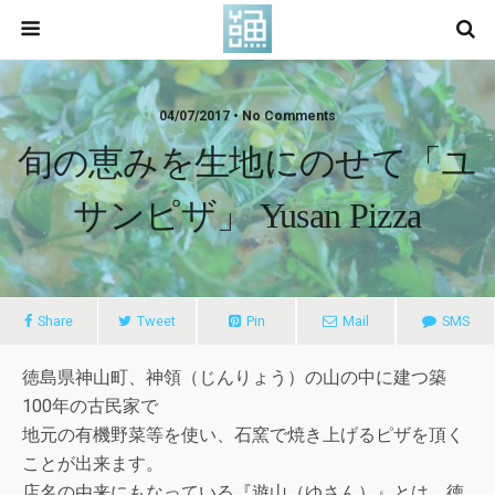
04/07/2017 • No Comments
旬の恵みを生地にのせて「ユ
サンピザ」 Yusan Pizza
Share
Tweet
Pin
Mail
SMS
徳島県神山町、神領（じんりょう）の山の中に建つ築
100年の古民家で
地元の有機野菜等を使い、石窯で焼き上げるピザを頂く
ことが出来ます。
店名の由来にもなっている『遊山（ゆさん）』とは、徳