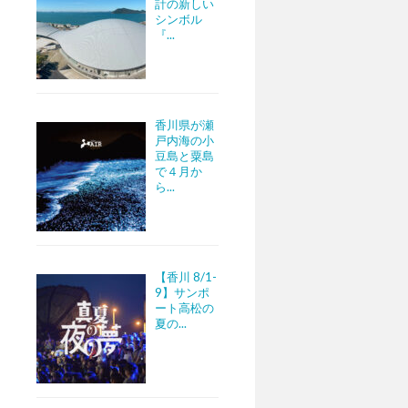
計の新しい
シンボル
『...
香川県が瀬
戸内海の小
豆島と粟島
で４月か
ら...
【香川 8/1-
9】サンポ
ート高松の
夏の...