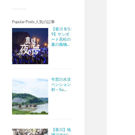
Popular Posts 人気の記事
【香川 8/1-
9】サンポ
ート高松の
夏の風物...
牛窓の水没
ペンション
村 – Su...
【香川】地
球で冷やし