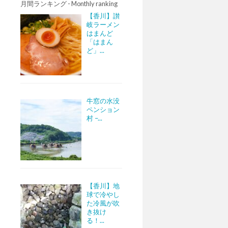
月間ランキング - Monthly ranking
【香川】讃
岐ラーメン
はまんど
「はまん
ど」...
牛窓の水没
ペンション
村 –...
【香川】地
球で冷やし
た冷風が吹
き抜け
る！...