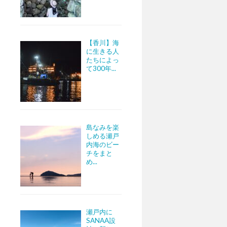
【香川】海
に生きる人
たちによっ
て300年...
島なみを楽
しめる瀬戸
内海のビー
チをまと
め...
瀬戸内に
SANAA設