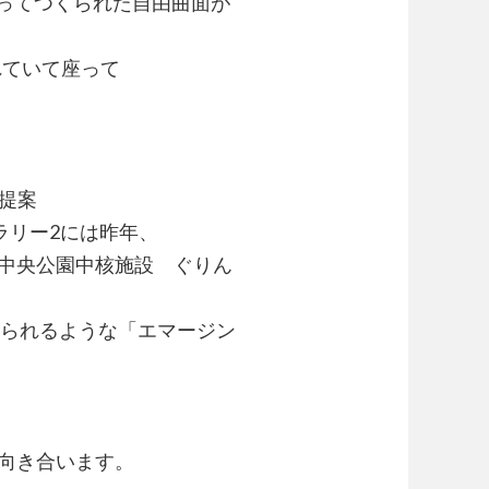
よってつくられた自由曲面が
れていて座って
の提案
ャラリー2には昨年、
中央公園中核施設 ぐりん
見られるような「エマージン
向き合います。