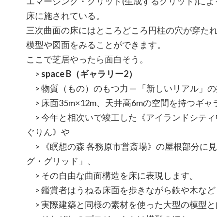
エマージング・グリッド(生成するグリッド)に
床に施されている。
三次曲面の床にはところどころ円柱の穴が穿た
模型や図面をみることができます。
ここで芝居やったら面白そう。
>
space B（ギャラリー2）
> 物質（もの）のもつ力 ─ 「新しいリアル」
> 床面35m×12m、天井高6mの空間を持つギ
> 今年と相次いで竣工した《アイランドシティ
ぐりん》や
> 《瞑想の森 各務原市営斎場》の屋根部分に
グ・グリッド」、
> その自由な曲面構造を床に表現します。
> 鑑賞者はうねる床面を歩きながら鉄や木など
> 実際建築と同様の素材を使った大型の模型と