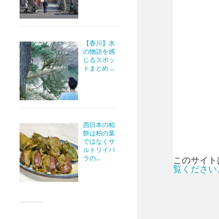
【香川】水
の物語を感
じるスポッ
トまとめ ...
西日本の柏
餅は柏の葉
ではなくサ
ルトリイバ
ラの...
このサイトは
覧ください