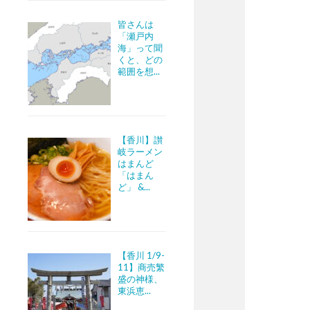
皆さんは
「瀬戸内
海」って聞
くと、どの
範囲を想...
【香川】讃
岐ラーメン
はまんど
「はまん
ど」 &...
【香川 1/9-
11】商売繁
盛の神様、
東浜恵...