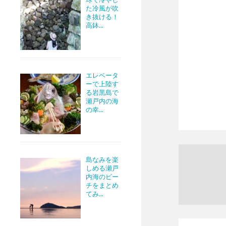
た冷風が吹
き抜ける！
高鉢...
エレベータ
ーで上陸す
る岩黒島で
瀬戸内の海
の幸...
島なみを楽
しめる瀬戸
内海のビー
チをまとめ
てみ...