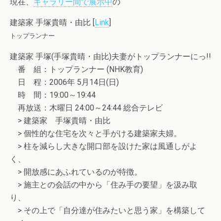
現在、
ギャラリー間で展示中
の
建築家 手塚貴晴・由比 [
Link
]
トップランナー
建築家 手塚(手塚貴晴・由比)夫妻がトップランナーにっ!!
番 組：トップランナー (NHK教育)
日 程：2006年 5月14日(日)
時 間：19:00～19:44
再放送：木曜日 24:00～24:44 総合テレビ
> 建築家 手塚貴晴・由比
> 個性的な住宅を次々と手がける建築家夫婦。
> 柱を減らし大きな開口部を設けた家は風通しがよ
く、
> 開放感にあふれているのが特徴。
> 施主との会話の中から「住み手の要望」を汲み取
り、
> その上で「自分達が住みたいと思う家」を構築して