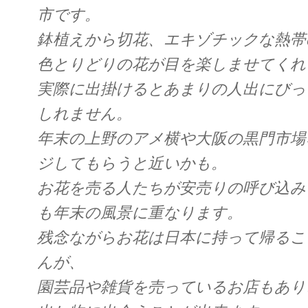
市です。
鉢植えから切花、エキゾチックな熱帯
色とりどりの花が目を楽しませてくれ
実際に出掛けるとあまりの人出にびっ
しれません。
年末の上野のアメ横や大阪の黒門市場
ジしてもらうと近いかも。
お花を売る人たちが安売りの呼び込み
も年末の風景に重なります。
残念ながらお花は日本に持って帰るこ
んが、
園芸品や雑貨を売っているお店もあり