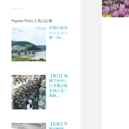
Popular Posts 人気の記事
牛窓の水没
ペンション
村 – Su...
【香川】地
球で冷やし
た冷風が吹
き抜ける！
高鉢...
【広島】平
和の軸線。