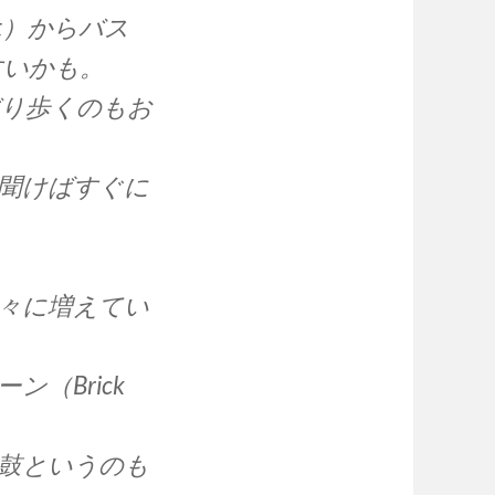
eet）からバス
すいかも。
びり歩くのもお
聞けばすぐに
々に増えてい
（Brick
鼓というのも