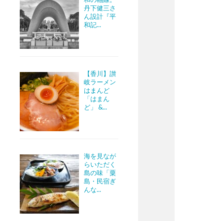
丹下健三さ
ん設計『平
和記...
【香川】讃
岐ラーメン
はまんど
「はまん
ど」 &...
海を見なが
らいただく
島の味「粟
島・民宿ぎ
んな...