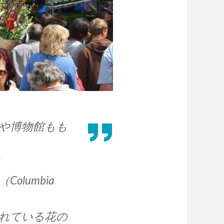
や博物館もも
lumbia
れている花の