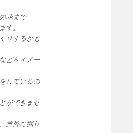
の花まで
ます。
くりするかも
などをイメー
をしているの
とができませ
、意外な掘り