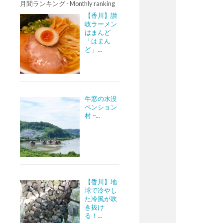
月間ランキング - Monthly ranking
【香川】讃
岐ラーメン
はまんど
「はまん
ど」...
牛窓の水没
ペンション
村 –...
【香川】地
球で冷やし
た冷風が吹
き抜け
る！...