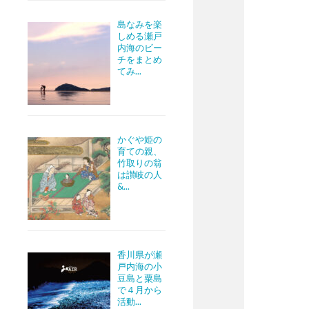
島なみを楽
しめる瀬戸
内海のビー
チをまとめ
てみ...
かぐや姫の
育ての親、
竹取りの翁
は讃岐の人
&...
香川県が瀬
戸内海の小
豆島と粟島
で４月から
活動...