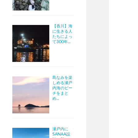
【香川】海
に生きる人
たちによっ
て300年...
島なみを楽
しめる瀬戸
内海のビー
チをまと
め...
瀬戸内に
SANAA設