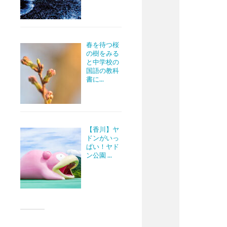
春を待つ桜
の樹をみる
と中学校の
国語の教科
書に...
【香川】ヤ
ドンがいっ
ぱい！ヤド
ン公園 ...