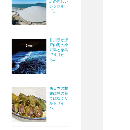
計の新しい
シンボル
『...
香川県が瀬
戸内海の小
豆島と粟島
で４月か
ら...
西日本の柏
餅は柏の葉
ではなくサ
ルトリイ
バ...