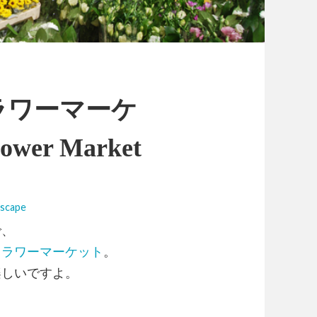
ラワーマーケ
ower Market
scape
で、
フラワーマーケット
。
楽しいですよ。