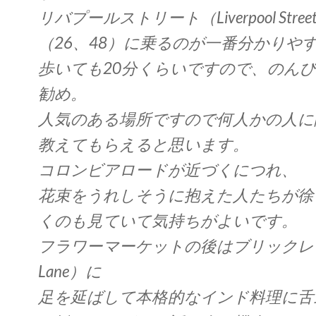
リバプールストリート（Liverpool Str
（26、48）に乗るのが一番分かりや
歩いても20分くらいですので、のん
勧め。
人気のある場所ですので何人かの人に
教えてもらえると思います。
コロンビアロードが近づくにつれ、
花束をうれしそうに抱えた人たちが徐
くのも見ていて気持ちがよいです。
フラワーマーケットの後はブリックレーン
Lane）に
足を延ばして本格的なインド料理に舌