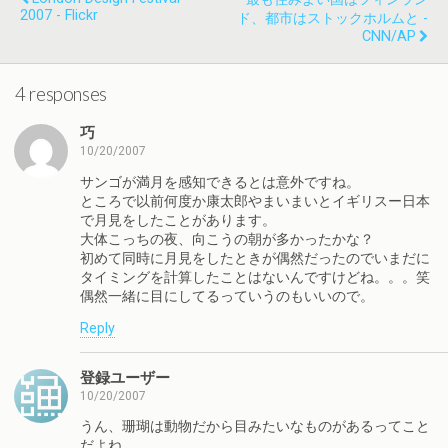
2007 - Flickr
ド、都市はストックホルムと -
CNN/AP
4 responses
巧
10/20/2007
サンゴが満月を感知できるとは意外ですね。
ところで以前何度か康太郎やまいまいとイギリスー日本
で月見をしたことがあります。
大体こっちの夜、向こうの朝が多かったかな？
初めて同時に月見をしたときが偶然だったのでいまだに
タイミングを計算したことはないんですけどね。。。笑
偶然一緒に目にしてるっていうのもいいので。
Reply
登録ユーザー
10/20/2007
うん、珊瑚は動物だから目みたいなものがあるってこと
だよね。