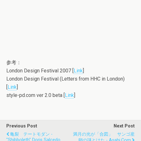
参考：
London Design Festival 2007 [
Link
]
London Design Festival (Letters from HHC in London)
[
Link
]
style-pd.com ver 2.0 beta [
Link
]
Previous Post
Next Post
亀裂 テートモダン -
満月の光が「合図」 サンゴ産
"Shibboleth" Doris Salcedo
卵の謎とけた - Asahi.com