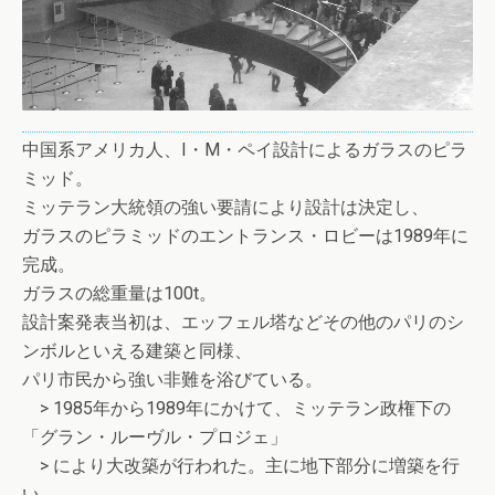
中国系アメリカ人、I・M・ペイ設計によるガラスのピラ
ミッド。
ミッテラン大統領の強い要請により設計は決定し、
ガラスのピラミッドのエントランス・ロビーは1989年に
完成。
ガラスの総重量は100t。
設計案発表当初は、エッフェル塔などその他のパリのシ
ンボルといえる建築と同様、
パリ市民から強い非難を浴びている。
> 1985年から1989年にかけて、ミッテラン政権下の
「グラン・ルーヴル・プロジェ」
> により大改築が行われた。主に地下部分に増築を行
い、