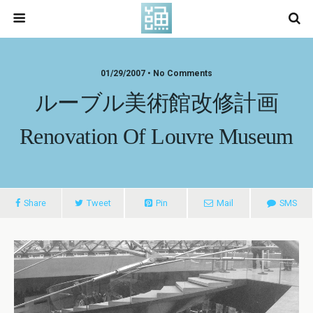
01/29/2007 • No Comments
ルーブル美術館改修計画
Renovation Of Louvre Museum
Share
Tweet
Pin
Mail
SMS